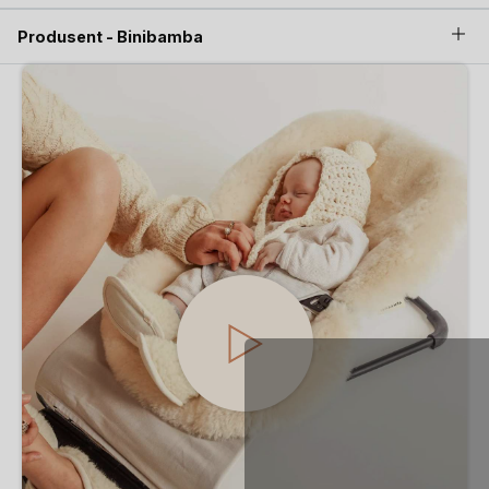
Før du bruker Binibamba lammeskinn for første gang
,
rist det godt og børst over. Dette kan du fortsette å gjøre i
Produsent - Binibamba
ny og ned, for å ta best vare på det.