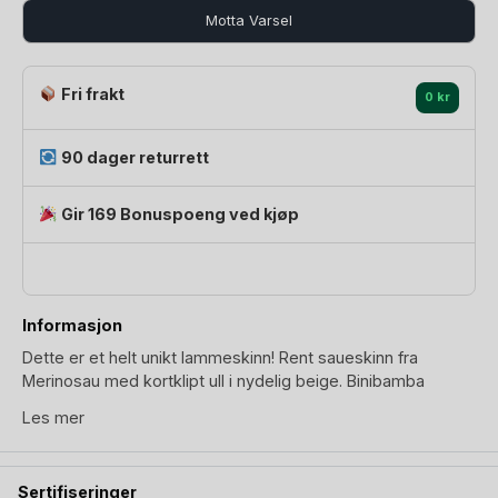
Motta Varsel
Fri frakt
0 kr
90 dager returrett
Gir 169 Bonuspoeng ved kjøp
Informasjon
Dette er et helt unikt lammeskinn! Rent saueskinn fra
Merinosau med kortklipt ull i nydelig beige. Binibamba
lammeskinn er skapt for å brukes hele barndommen, og
Les mer
mer. Fra Babynest og Moseskurv, til Vippestol og Vogn.
Tilpasset til både 5pkt seler for barnevogn, og 3pkt sele slik
du har i
Vippestol
.
Sertifiseringer