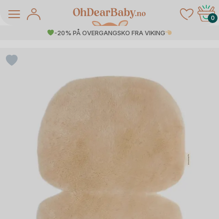
Skip
to
0
content
-20% PÅ OVERGANGSKO FRA VIKING
å Salg