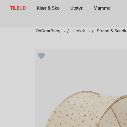
Skip
TILBUD
Klær & Sko
Utstyr
Mamma
to
content
OhDearBaby
Utelek
Strand & Sandk