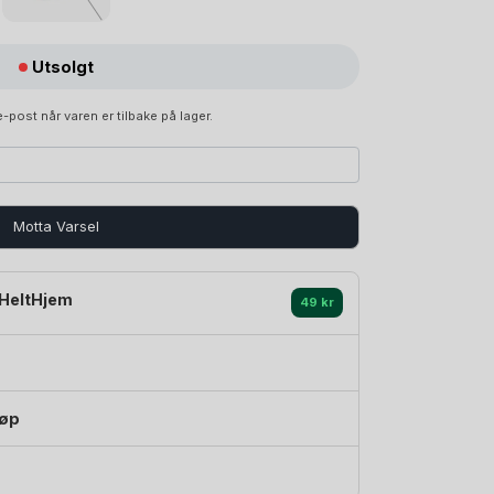
Utsolgt
-post når varen er tilbake på lager.
Motta Varsel
HeltHjem
49 kr
jøp