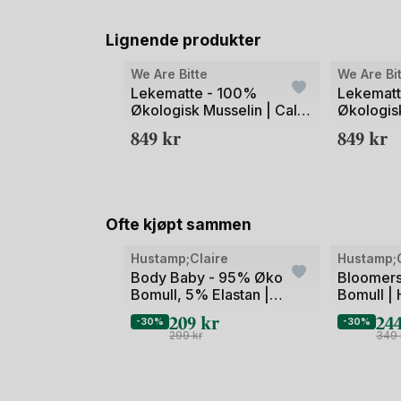
Lignende produkter
Bilde
Bilde
We Are Bitte
We Are Bi
1
1
Lekematte - 100%
Lekematt
Økologisk Musselin | Calm
Økologis
av
av
Play Mat, 85x110 cm
Play Mat
849
kr
849
kr
2
2
Ofte kjøpt sammen
Bilde
Bilde
Hustamp;Claire
Hustamp;C
1
1
Body Baby - 95% Øko
Bloomers
Bomull, 5% Elastan |
Bomull |
av
av
HCBilly Ice cream
209
kr
24
2
2
-30%
-30%
299
kr
349