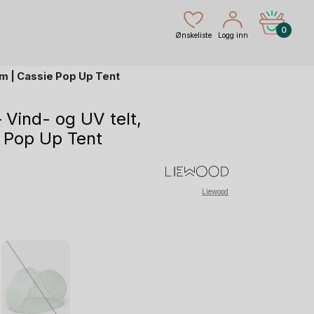
0
Ønskeliste
Logg inn
cm | Cassie Pop Up Tent
 Vind- og UV telt,
 Pop Up Tent
rende
Liewood
r.