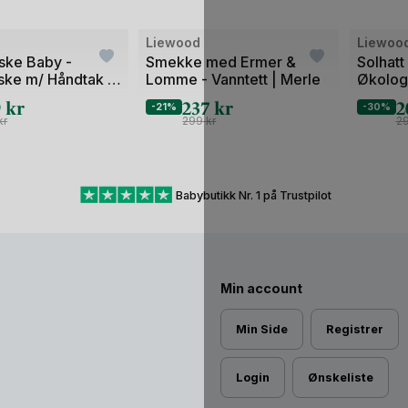
Bilde
Bilde
Liewood
Liewoo
1
1
ske Baby -
Smekke med Ermer &
Solhat
ske m/ Håndtak -
Lomme - Vanntett | Merle
Økologi
av
av
Kimmie
Gorm
9
kr
237
kr
2
2
2
-21%
-30%
kr
299
kr
2
Babybutikk Nr. 1 på Trustpilot
Min account
Min Side
Registrer
Login
Ønskeliste