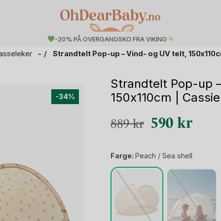
-20% PÅ OVERGANGSKO FRA VIKING
asseleker
Strandtelt Pop-up – Vind- og UV telt, 150x110
Strandtelt Pop-up –
150x110cm | Cassie
-34%
Opprinnelig
Nåvæ
590
kr
889
kr
pris
pris
var:
er:
Farge:
Peach / Sea shell
889 kr.
590 k