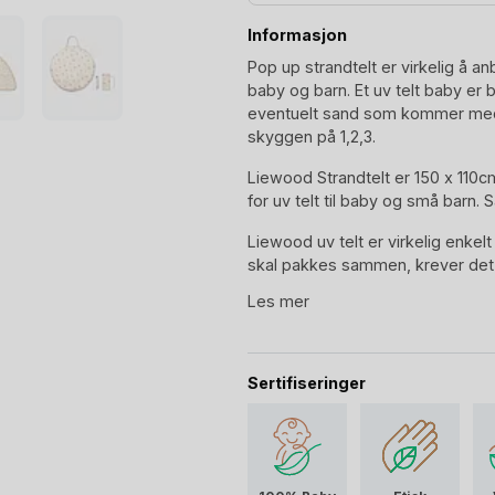
Informasjon
Pop up strandtelt er virkelig å 
baby og barn. Et uv telt baby er
eventuelt sand som kommer med v
skyggen på 1,2,3.
Liewood Strandtelt er 150 x 110c
for uv telt til baby og små barn.
Liewood uv telt er virkelig enkel
skal pakkes sammen, krever det 
følger med en rund og flat opp
Les mer
6 teltstenger for å feste uv telt t
Teltet består av 3 vegger, to kort
opprullbart vindu med myggnetting
Sertifiseringer
luftgjennomtrekk når det trengs.
I fargen Peach / Seashell er str
skjell. Et av Liewood sine klassi
Liewood badetøy og svømmeutstyr