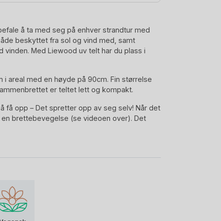
anbefale å ta med seg på enhver strandtur med
 både beskyttet fra sol og vind med, samt
inden. Med Liewood uv telt har du plass i
m i areal med en høyde på 90cm. Fin størrelse
 Sammenbrettet er teltet lett og kompakt.
t å få opp – Det spretter opp av seg selv! Når det
en brettebevegelse (se videoen over). Det
bevaringspose med håndtak, samt en pose med
il bakken på vindfulle dager.
sider og en langside. På langsiden er det et lite
 foran. Slik at du eventuelt kan få
andteltet kremhvit med motiver av fersken og
ske, bestselgende mønster. Du finner alt av
 til barn i denne serien.