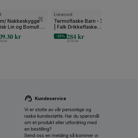
Bilde
Bilde
d
Liewood
Liew
1
1
t m/ Nakkeskygge -
Termoflaske Barn - 350ml
Solha
sk Lin og Bomull |
| Falk Drikkeflaske
Økolo
av
av
Medium
Gorm
09.30
kr
284
kr
2
2
-25%
-30%
99
kr
379
kr
Kundeservice
Vi er stolte av vår personlige og
raske kundestøtte. Har du spørsmål
om et produkt eller utfordring med
en bestilling?
Send oss ​​en melding så kommer vi