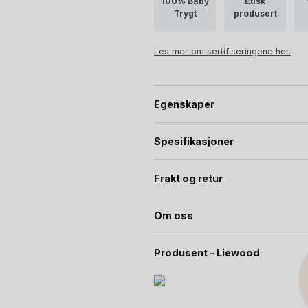
100% Baby
Etisk
Trygt
produsert
Les mer om sertifiseringene her.
Egenskaper
Spesifikasjoner
Frakt og retur
Om oss
Produsent - Liewood