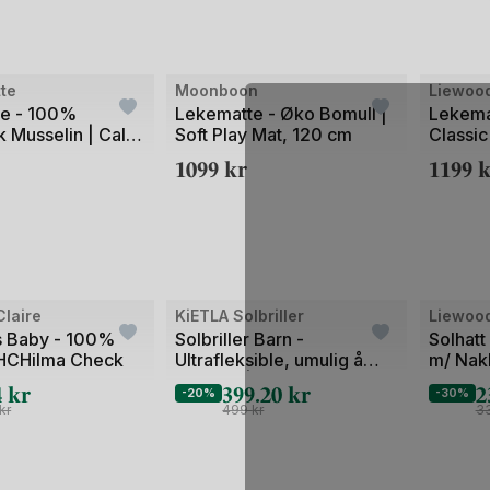
Bilde
Bilde
tte
Moonboon
Liewoo
1
1
e - 100%
Lekematte - Øko Bomull |
Lekema
k Musselin | Calm
Soft Play Mat, 120 cm
Classic
av
av
, 85x110 cm
1099
kr
1199
k
2
2
Bilde
Bilde
laire
KiETLA Solbriller
Liewoo
1
1
 Baby - 100%
Solbriller Barn -
Solhatt
 HCHilma Check
Ultrafleksible, umulig å
m/ Nak
av
av
knekke! | Fleur
Sun Hat
4
kr
399.20
kr
2
2
2
-20%
-30%
kr
499
kr
3