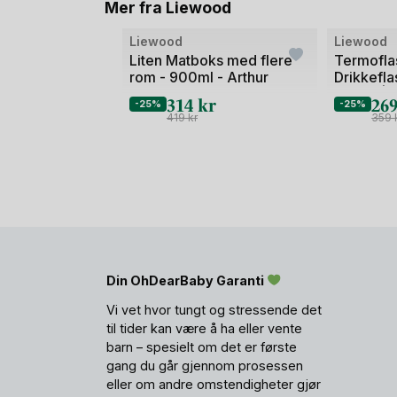
Mer fra Liewood
Bilde
Bilde
Liewood
Liewood
1
1
Liten Matboks med flere
Termofla
rom - 900ml - Arthur
Drikkefla
av
av
250ml | 
314
kr
26
2
2
-25%
-25%
419
kr
359
Din OhDearBaby Garanti
Vi vet hvor tungt og stressende det
til tider kan være å ha eller vente
barn – spesielt om det er første
gang du går gjennom prosessen
eller om andre omstendigheter gjør