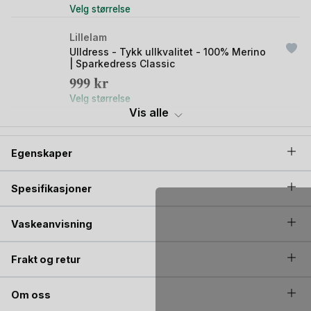
Velg størrelse
kontrollert. Både i henhold til rettferdig, etisk produksjon og
kvalitet.
Lillelam
Ulldress - Tykk ullkvalitet - 100% Merino
| Sparkedress Classic
999
kr
Velg størrelse
Vis alle
Lillelam
Ullvotter - 100% Merino | Votter Classic
Egenskaper
399
kr
Velg størrelse
Spesifikasjoner
Lillelam
Balaclava Ull - 100% Merino | Classic
Vaskeanvisning
449
kr
Velg størrelse
Frakt og retur
Lillelam
Om oss
Ullgenser Ribb - 100% Merino