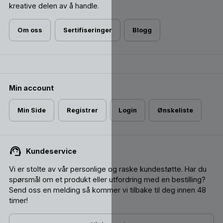
kreative delen av å handle.
Om oss
Sertifiseringer
Blogg
Min account
Min Side
Registrer
Login
Ønskeliste
Kundeservice
Vi er stolte av vår personlige og raske kundestøtte. Har du
spørsmål om et produkt eller utfordring med en bestilling?
Send oss ​​en melding så kommer vi tilbake til deg innen 48
timer!