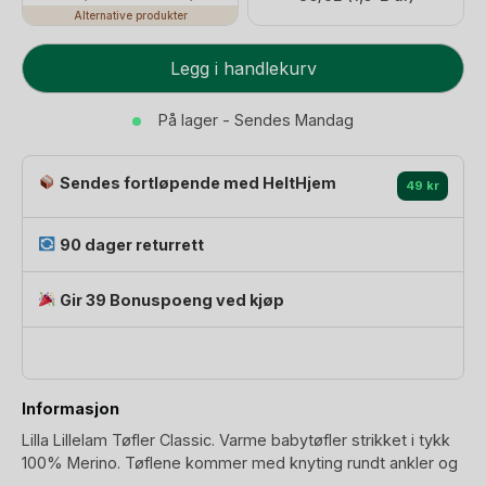
Alternative produkter
Ulltøfler
Legg i handlekurv
-
100%
På lager - Sendes Mandag
Merino
-
Sendes fortløpende med HeltHjem
Babytøfler
49 kr
Classic
antall
90 dager returrett
Gir 39 Bonuspoeng ved kjøp
Informasjon
Lilla Lillelam Tøfler Classic. Varme babytøfler strikket i tykk
100% Merino. Tøflene kommer med knyting rundt ankler og
kan derfor gjerne være litt store til å begynne med, uten