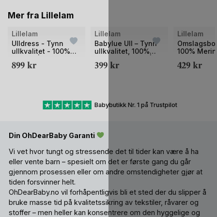
Mer fra Lillelam
Bilde
Bilde
Bilde
Lillelam
Lillelam
Lillelam
1
1
1
Ulldress - Tynn
Babylue Ull – Tynn
Omslagsbod
ullkvalitet - 100%
ullkvalitet, 100%
100% Merin
av
av
av
Merino |
Merino – Helårs |
Ullbody Min
899
kr
399
kr
429
kr
2
2
2
Sparkedress Tynn
Classic
Classic
Babybutikk Nr. 1 på Trustpilot
Din OhDearBaby Garanti
Vi vet hvor tungt og stressende det til tider kan være å ha
eller vente barn – spesielt om det er første gang du går
gjennom prosessen eller om andre omstendigheter gjør at
tiden forsvinner helt.
OhDearBaby.no vil forhåpentligvis bli et sted der du slipper å
bruke masse tid på kvalitetssikring av tekstiler, råvarer og
stoffer – men heller kan konsentrere om den hyggelige og