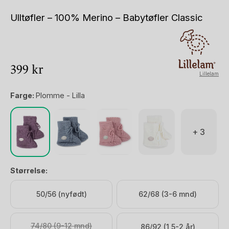
Ulltøfler – 100% Merino – Babytøfler Classic
399
kr
Lillelam
Farge:
Plomme - Lilla
+ 3
Størrelse:
50/56 (nyfødt)
62/68 (3-6 mnd)
74/80 (9-12 mnd)
86/92 (1,5-2 år)