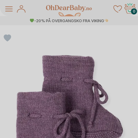
Skip
to
0
content
-20% PÅ OVERGANGSKO FRA VIKING
å Salg