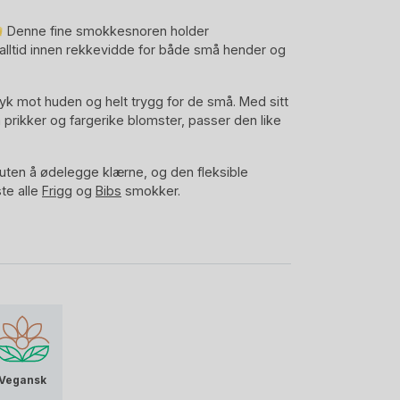
Denne fine smokkesnoren holder
 alltid innen rekkevidde for både små hender og
yk mot huden og helt trygg for de små. Med sitt
 prikker og fargerike blomster, passer den like
t uten å ødelegge klærne, og den fleksible
ste alle
Frigg
og
Bibs
smokker.
ersøt – en liten hverdagshelt i smokkeuniverset.
merke, vet vi at det blir noe helt spesielt!
Fanga
ighet til detaljer, myke materialer og tidløse
til en favoritt. Her finner du delikate farger,
ke enkelheten som gir klærne et rent og
by universe!
Vegansk