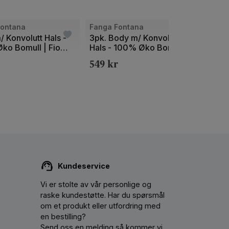
Fontana
Fanga Fontana
Fanga
 Konvolutt Hals -
3pk. Body m/ Konvolutt
Bade
ko Bomull | Fio
Hals - 100% Øko Bomull |
Hette
LS Body
Fio Body - Gavepakke
Bomul
549
kr
299
Towe
Kundeservice
Vi er stolte av vår personlige og
raske kundestøtte. Har du spørsmål
om et produkt eller utfordring med
en bestilling?
Send oss ​​en melding så kommer vi