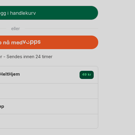
gg i handlekurv
eller
p nå med
er - Sendes innen 24 timer
HeltHjem
49 kr
øp