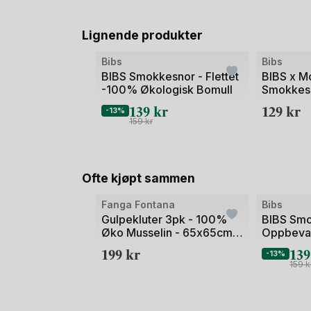
Lignende produkter
Bibs
Bibs
BIBS Smokkesnor - Flettet
BIBS x M
-100% Økologisk Bomull
Smokkesn
Klippem
139
kr
129
kr
-13%
159
kr
Ofte kjøpt sammen
Fanga Fontana
Bibs
Gulpekluter 3pk - 100%
BIBS Smo
Øko Musselin - 65x65cm |
Oppbevar
Bellini
Sterilise
199
kr
13
-13%
159
k