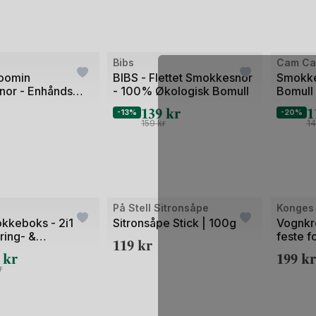
Bibs
Cam Ca
oomin
BIBS - Flettet Smokkesnor
Smokke
or - Enhånds
- 100% Økologisk Bomull
Bomull
ekanisme
139
kr
1
-13%
-20%
159
kr
1
På Stell Sitronsåpe
Konges 
kkeboks - 2i1
Sitronsåpe Stick | 100g
Vognkr
ing- &
feste f
119
kr
ringsboks til Mikro
Handle
9
kr
199
kr
r