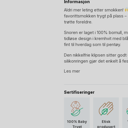
Informasjon
Aldri mer leting etter smokken!
favorittsmokken trygt på plass –
trøtte foreldre.
Snoren er laget i 100% bomull, m
tidløse design i kremhvit med blå
fint til hverdag som til pentøy.
Den nikkelfrie klipsen sitter god
silikonringen gjør det enkelt å fe
Les mer
Kort sagt: Praktisk, trygg og sup
Når Konges Sløjd lanserer et nytt 
Fontana
er skapt med samme kjærl
Sertifiseringer
uttrykk som har gjort Konges Sløjd 
klassiske mønstre og den nordis
harmonisk preg. Konges Sløjd ba
100% Baby
Etisk
Trygt
produsert