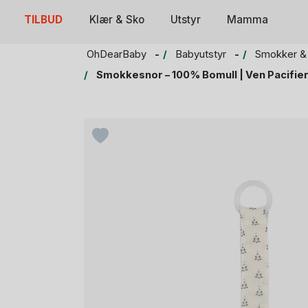
Skip
TILBUD
Klær & Sko
Utstyr
Mamma
to
content
OhDearBaby
Babyutstyr
Smokker &
Smokkesnor – 100% Bomull | Ven Pacifier