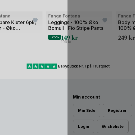
ntana
Fanga Fontana
Fanga 
bare Kluter 6pk,
Leggings - 100% Øko
Body m/
 - Øko
Bomull | Fio Stripe Pants
100% Ø
otté | Figo 6 Pack
Stripe 
149
kr
249
kr
-25%
oth GOTS
199
kr
Babybutikk Nr. 1 på Trustpilot
Min account
Min Side
Registrer
Login
Ønskeliste