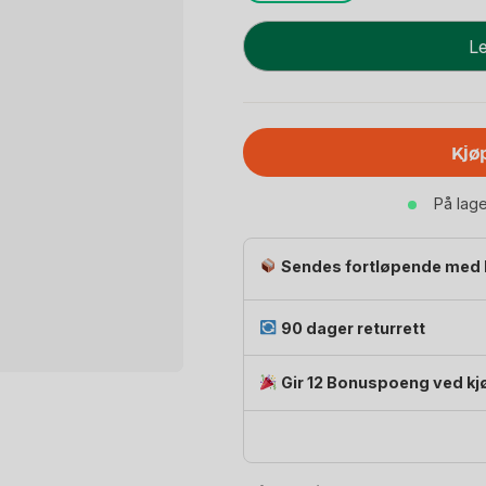
Smokkesnor
Le
-
100%
Bomull
|
Kjø
Ven
Pacifier
På lag
Strap
antall
Sendes fortløpende med 
90 dager returrett
Gir 12 Bonuspoeng ved kj