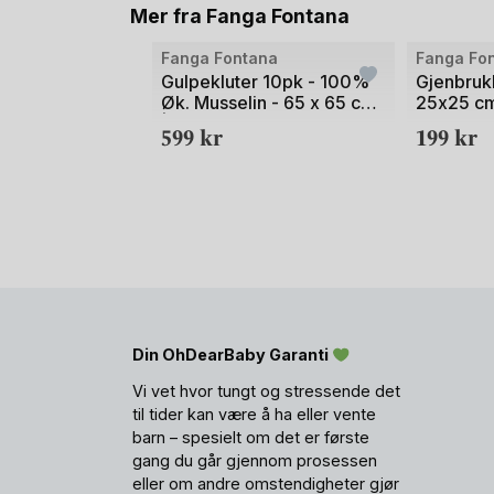
Mer fra Fanga Fontana
Fanga Fontana
Fanga Fo
Gulpekluter 10pk - 100%
Gjenbruk
Øk. Musselin - 65 x 65 cm
25x25 cm
| Nuvoli
Bomullsfr
599
kr
199
kr
Terry Cl
Din OhDearBaby Garanti
Vi vet hvor tungt og stressende det
til tider kan være å ha eller vente
barn – spesielt om det er første
gang du går gjennom prosessen
eller om andre omstendigheter gjør