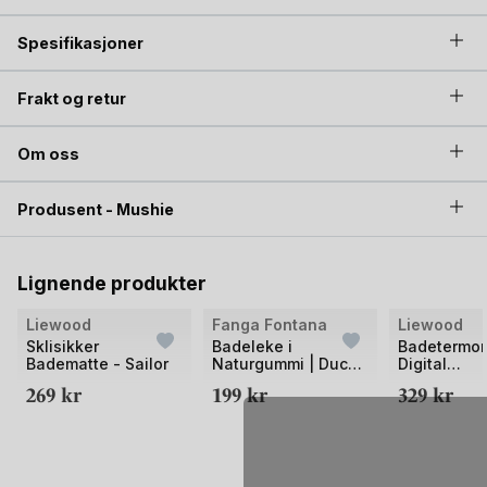
Spesifikasjoner
Frakt og retur
Om oss
Produsent - Mushie
Lignende produkter
Bilde
Bilde
Bilde
Liewood
Fanga Fontana
Liewood
1
1
1
Sklisikker
Badeleke i
Badetermom
Badematte - Sailor
Naturgummi | Duck
Digital
av
av
av
Bath Toy
Vanntemper
269
kr
199
kr
329
kr
2
2
2
| Kiera