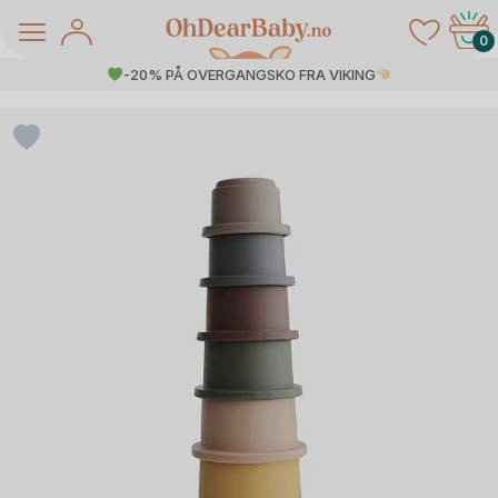
Skip
to
0
content
-20% PÅ OVERGANGSKO FRA VIKING
å Salg