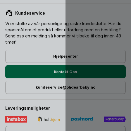
Kundeservice
Vi er stolte av vår personlige og raske kundestøtte. Har du
spørsmål om et produkt eller utfordring med en bestilling?
Send oss ​​en melding så kommer vi tilbake til deg innen 48
timer!
Hjelpesenter
Kontakt Oss
kundeservice@ohdearbaby.no
Leveringsmuligheter