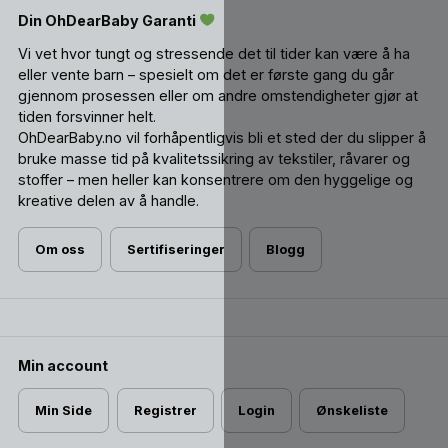
Din OhDearBaby Garanti
Vi vet hvor tungt og stressende det til tider kan være å ha
eller vente barn – spesielt om det er første gang du går
gjennom prosessen eller om andre omstendigheter gjør at
tiden forsvinner helt.
OhDearBaby.no vil forhåpentligvis bli et sted der du slipper å
bruke masse tid på kvalitetssikring av tekstiler, råvarer og
stoffer – men heller kan konsentrere om den hyggelige og
kreative delen av å handle.
Om oss
Sertifiseringer
Blogg
Min account
Min Side
Registrer
Login
Ønskeliste