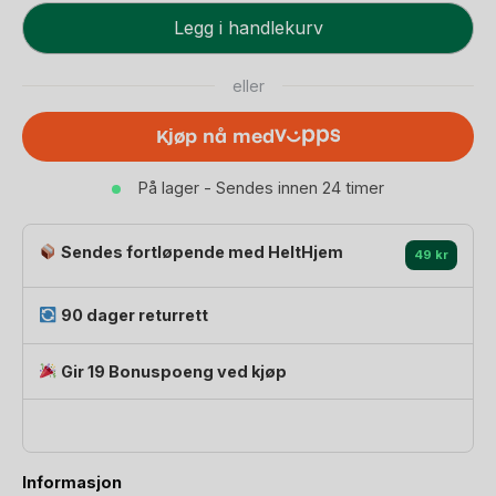
Stablekopper,
Legg i handlekurv
Original
antall
eller
Kjøp nå med
På lager - Sendes innen 24 timer
Sendes fortløpende med HeltHjem
49 kr
90 dager returrett
Gir 19 Bonuspoeng ved kjøp
Informasjon