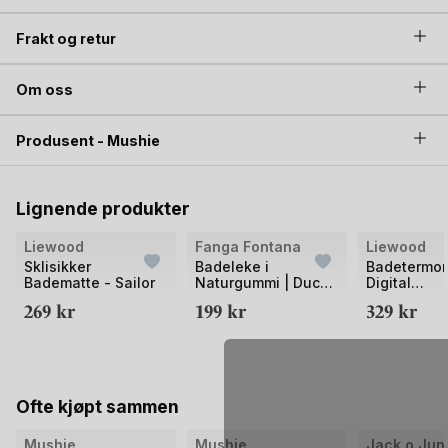
Frakt og retur
Om oss
Produsent - Mushie
Lignende produkter
Liewood
Fanga Fontana
Liewood
Sklisikker
Badeleke i
Badetermom
Badematte - Sailor
Naturgummi | Duck
Digital
Bath Toy
Vanntemper
269
kr
199
kr
329
kr
| Kiera
Ofte kjøpt sammen
Mushie
Mushie
Jack o Jun