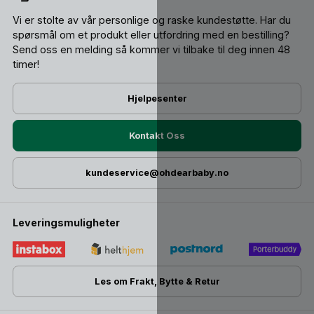
Vi er stolte av vår personlige og raske kundestøtte. Har du
spørsmål om et produkt eller utfordring med en bestilling?
Send oss ​​en melding så kommer vi tilbake til deg innen 48
timer!
Hjelpesenter
Kontakt Oss
kundeservice@ohdearbaby.no
Leveringsmuligheter
Les om Frakt, Bytte & Retur