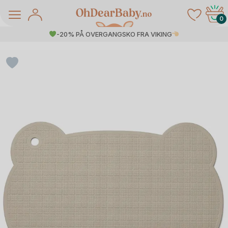
Skip
to
0
content
-20% PÅ OVERGANGSKO FRA VIKING
å Salg