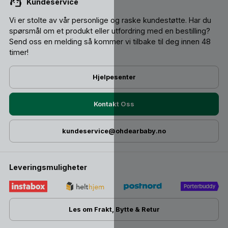
Kundeservice
Vi er stolte av vår personlige og raske kundestøtte. Har du
spørsmål om et produkt eller utfordring med en bestilling?
Send oss ​​en melding så kommer vi tilbake til deg innen 48
timer!
Hjelpesenter
Kontakt Oss
kundeservice@ohdearbaby.no
Leveringsmuligheter
Les om Frakt, Bytte & Retur