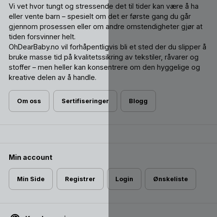
Vi vet hvor tungt og stressende det til tider kan være å ha
eller vente barn – spesielt om det er første gang du går
gjennom prosessen eller om andre omstendigheter gjør at
tiden forsvinner helt.
OhDearBaby.no vil forhåpentligvis bli et sted der du slipper å
bruke masse tid på kvalitetssikring av tekstiler, råvarer og
stoffer – men heller kan konsentrere om den hyggelige og
kreative delen av å handle.
Om oss
Sertifiseringer
Blogg
Min account
Min Side
Registrer
Login
Ønskeliste