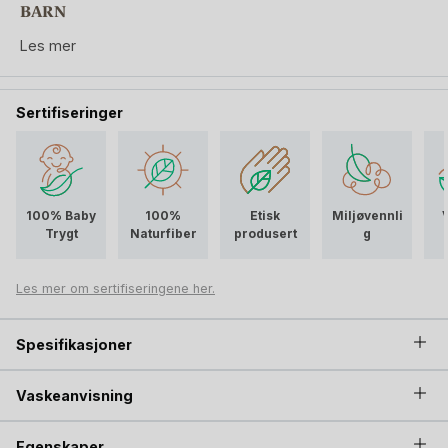
BARN
Liewood badematte til badekar og dusj av
Les mer
naturgummi. En antiskli babymatte vil passe på at
uhell ikke skjer på grunn av ivrige, men ustø, barn
som bader. Badetid er kosetid! Perfekt med et produkt
Sertifiseringer
som demper bekymringen om glatte dusjkabinetter og
badekar.
100% Baby
100%
Etisk
Miljøvennli
Trygt
Naturfiber
produsert
g
Les mer om sertifiseringene her.
Spesifikasjoner
Vaskeanvisning
Egenskaper