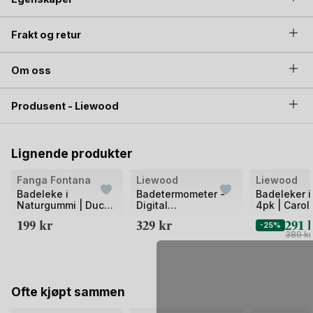
Frakt og retur
Om oss
Produsent - Liewood
Lignende produkter
Bilde
Bilde
Bilde
Fanga Fontana
Liewood
Liewood
1
1
1
Badeleke i
Badetermometer -
Badeleker i 
Naturgummi | Duck
Digital
4pk | Carol
av
av
av
Bath Toy
Vanntemperaturmåler
199
kr
329
kr
291
2
2
2
-25%
| Kiera
389
kr
Ofte kjøpt sammen