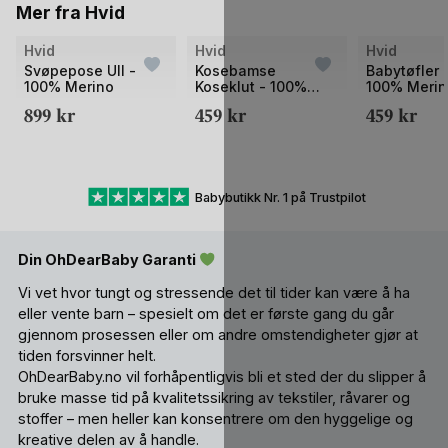
Mer fra Hvid
Hvid
Hvid
Hvid
Svøpepose Ull -
Kosebamse
Babytøfler U
100% Merino
Koseklut - 100%
100% Meri
Merino, Ubehandlet
899
kr
459
kr
459
kr
Ull | Teddy Tokki
Babybutikk Nr. 1 på Trustpilot
Din OhDearBaby Garanti
Vi vet hvor tungt og stressende det til tider kan være å ha
eller vente barn – spesielt om det er første gang du går
gjennom prosessen eller om andre omstendigheter gjør at
tiden forsvinner helt.
OhDearBaby.no vil forhåpentligvis bli et sted der du slipper å
bruke masse tid på kvalitetssikring av tekstiler, råvarer og
stoffer – men heller kan konsentrere om den hyggelige og
kreative delen av å handle.