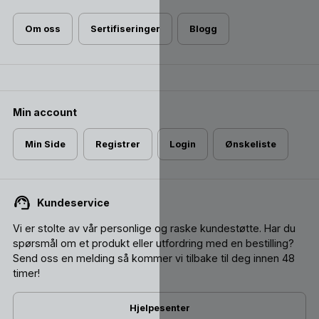
Om oss
Sertifiseringer
Blogg
Min account
Min Side
Registrer
Login
Ønskeliste
Kundeservice
Vi er stolte av vår personlige og raske kundestøtte. Har du
spørsmål om et produkt eller utfordring med en bestilling?
Send oss ​​en melding så kommer vi tilbake til deg innen 48
timer!
Hjelpesenter