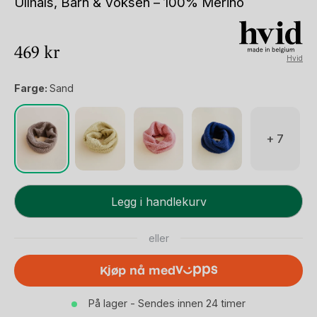
Ullhals, Barn & Voksen – 100% Merino
469
kr
Hvid
Farge:
Sand
+ 7
Ullhals,
Legg i handlekurv
Barn
&
eller
Voksen
-
Kjøp nå med
100%
Merino
På lager - Sendes innen 24 timer
antall