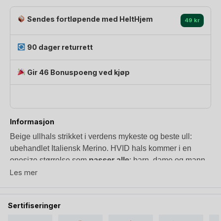
Sendes fortløpende med HeltHjem
49 kr
90 dager returrett
Gir 46 Bonuspoeng ved kjøp
Informasjon
Beige ullhals strikket i verdens mykeste og beste ull:
ubehandlet Italiensk Merino. HVID hals kommer i en
onesize størrelse som
passer alle
; barn, dame og mann
.
Her kan vi fra personlig erfaring si at om du kjøper en, vil
Les mer
du nok ende med flere etter hvert. Alle i huset elsker den!
Halsen er strikket i tett og elastisk mønsterstrikk med rute-
Sertifiseringer
og bølgedetaljer.