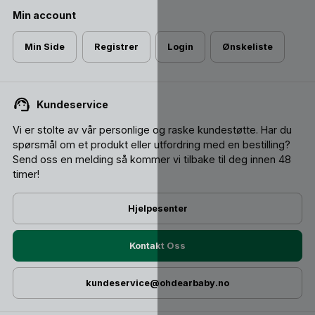
Min account
Min Side
Registrer
Login
Ønskeliste
Kundeservice
Vi er stolte av vår personlige og raske kundestøtte. Har du
spørsmål om et produkt eller utfordring med en bestilling?
Send oss ​​en melding så kommer vi tilbake til deg innen 48
timer!
Hjelpesenter
Kontakt Oss
kundeservice@ohdearbaby.no