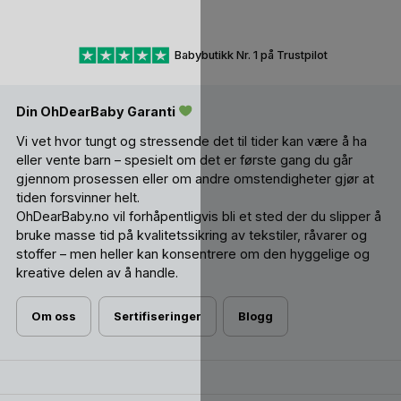
Babybutikk Nr. 1 på Trustpilot
Din OhDearBaby Garanti
Vi vet hvor tungt og stressende det til tider kan være å ha
eller vente barn – spesielt om det er første gang du går
gjennom prosessen eller om andre omstendigheter gjør at
tiden forsvinner helt.
OhDearBaby.no vil forhåpentligvis bli et sted der du slipper å
bruke masse tid på kvalitetssikring av tekstiler, råvarer og
stoffer – men heller kan konsentrere om den hyggelige og
kreative delen av å handle.
Om oss
Sertifiseringer
Blogg