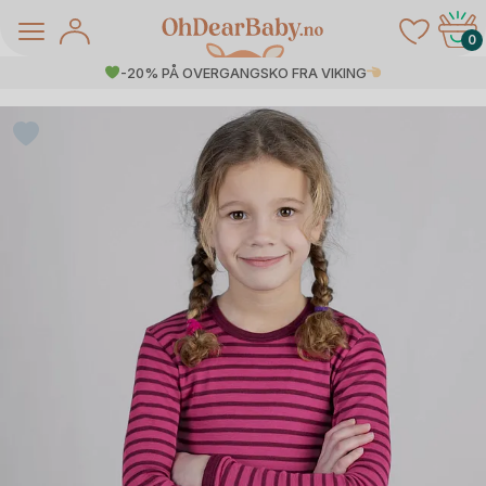
Skip
to
0
content
-20% PÅ OVERGANGSKO FRA VIKING
å Salg