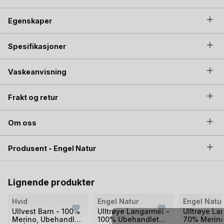
ikke vært kjemisk behandlet,
ubehandlett ull
, og du
garanteres derfor en ulltrøye som er
Egenskaper
temperaturregulerende, antibakteriell og selvrensende.
Spesifikasjoner
Vaskeanvisning
Frakt og retur
Om oss
Produsent - Engel Natur
Lignende produkter
Bilde
Bilde
Hvid
Engel Natur
Engel Natu
1
1
Ullvest Barn - 100%
Ulltrøye Langarmet -
Ulltrøye La
Merino, Ubehandlet
100% Ubehandlet
70% Merin
av
av