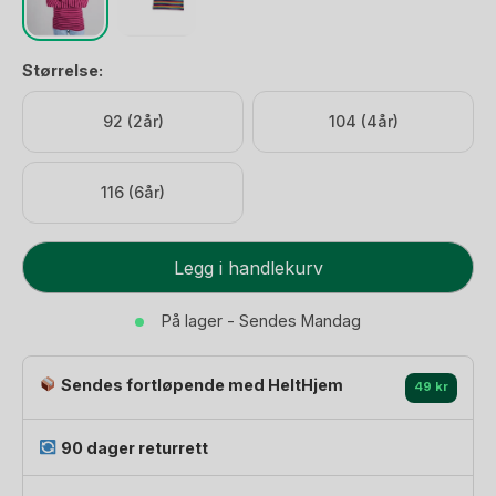
Størrelse:
92 (2år)
104 (4år)
116 (6år)
Ulltrøye
Legg i handlekurv
Langarmet
-
På lager - Sendes Mandag
70%
Merino
Sendes fortløpende med HeltHjem
30%
49 kr
Silke
-
90 dager returrett
Ubehandlet
Ull