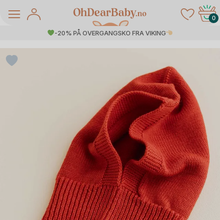
Skip
to
0
content
-20% PÅ OVERGANGSKO FRA VIKING
å Salg