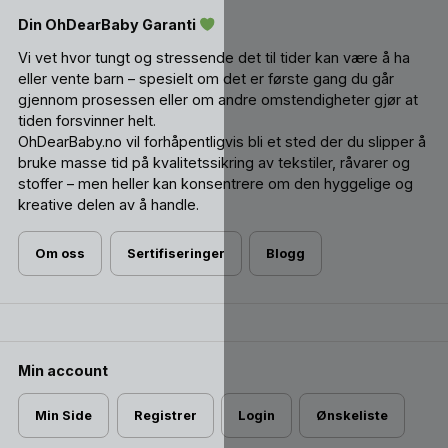
Din OhDearBaby Garanti
Vi vet hvor tungt og stressende det til tider kan være å ha
eller vente barn – spesielt om det er første gang du går
gjennom prosessen eller om andre omstendigheter gjør at
tiden forsvinner helt.
OhDearBaby.no vil forhåpentligvis bli et sted der du slipper å
bruke masse tid på kvalitetssikring av tekstiler, råvarer og
stoffer – men heller kan konsentrere om den hyggelige og
kreative delen av å handle.
Om oss
Sertifiseringer
Blogg
Min account
Min Side
Registrer
Login
Ønskeliste