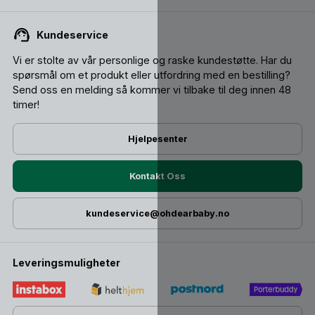
Kundeservice
Vi er stolte av vår personlige og raske kundestøtte. Har du
spørsmål om et produkt eller utfordring med en bestilling?
Send oss ​​en melding så kommer vi tilbake til deg innen 48
timer!
Hjelpesenter
Kontakt Oss
kundeservice@ohdearbaby.no
Leveringsmuligheter