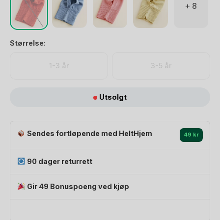
+ 8
Størrelse:
1-3 år
3-5 år
Utsolgt
Sendes fortløpende med HeltHjem
49 kr
90 dager returrett
Gir 49 Bonuspoeng ved kjøp