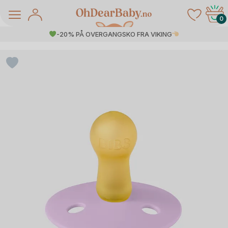
Skip
to
0
content
-20% PÅ OVERGANGSKO FRA VIKING
å Salg