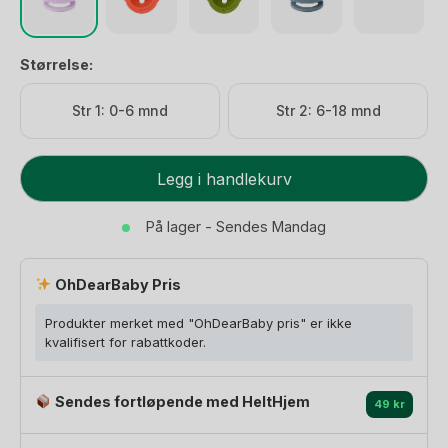
Størrelse:
Str 1: 0-6 mnd
Str 2: 6-18 mnd
BIBS
Legg i handlekurv
Smokk
Colour
På lager - Sendes Mandag
Round
–
OhDearBaby Pris
Rund,
Naturgummi
Produkter merket med "OhDearBaby pris" er ikke
antall
kvalifisert for rabattkoder.
Sendes fortløpende med HeltHjem
49 kr