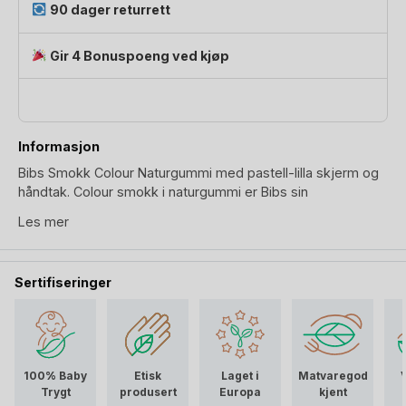
90 dager returrett
Gir 4 Bonuspoeng ved kjøp
Informasjon
Bibs Smokk Colour Naturgummi med pastell-lilla skjerm og
håndtak. Colour smokk i naturgummi er Bibs sin
bestselgende variant og anbefalt av jordmødre for sin
Les mer
etterligning av brystvorte: sutt med rund, kirsebærform.
Krever samme sugeteknikk som brystvorte. Lærer baby å få
godt grep for amming, og styrker viktig muskler for å
Sertifiseringer
opprettholde teknikken for et godt sugetak.
Det runde smokkskjoldet er utrolig lett og bøyer seg vekk
fra ansiktet for å sikrer lufttilførsel til huden rundt munnen og
reduserer dermed sjanse for irritasjon. Bibs smokk har
100% Baby
Etisk
Laget i
Matvaregod
desutten et stort håndtak slik at du kan feste enhver
Trygt
produsert
Europa
kjent
smokkesnor
og enhver
koseklut.