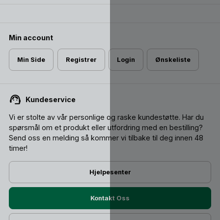
Min account
Min Side
Registrer
Login
Ønskeliste
Kundeservice
Vi er stolte av vår personlige og raske kundestøtte. Har du
spørsmål om et produkt eller utfordring med en bestilling?
Send oss ​​en melding så kommer vi tilbake til deg innen 48
timer!
Hjelpesenter
Kontakt Oss