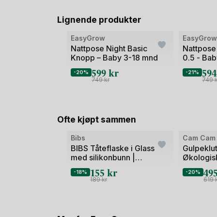
Lignende produkter
Bilde
Bilde
EasyGrow
EasyGro
1
1
Nattpose Night Basic
Nattpose
Knopp – Baby 3-18 mnd
0.5 - Ba
av
av
Vår/Som
599
kr
59
2
2
-20%
-21%
749
kr
749
Ofte kjøpt sammen
Bilde
Bibs
Cam Cam
1
BIBS Tåteflaske i Glass
Gulpeklut
med silikonbunn |
Økologisk
av
Komplett Sett - 120ml
70x70
155
kr
49
2
-18%
-20%
189
kr
619