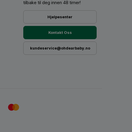
tilbake til deg innen 48 timer!
være til stor hjelp for en lenger og uavbrutt
Hjelpesenter
mst nevne fire punkter:
sparke av seg. Og dermed våkner ikke baby av
Kontakt Oss
i det mororefleksene eller en drøm setter i gang
å samme måte som en sovepose og swaddle.
kundeservice@ohdearbaby.no
 pakket inn. En følelse av trygghet akkurat som
opp rundt hele kroppen.
 for å ende opp over hodet.
mer.