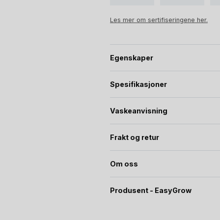
verdi
og valg av babypysj.
Les mer om sertifiseringene her.
Egenskaper
Spesifikasjoner
Vaskeanvisning
Frakt og retur
Om oss
Produsent - EasyGrow