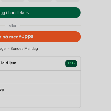
gg i handlekurv
eller
p nå med
lager - Sendes Mandag
HeltHjem
49 kr
jøp