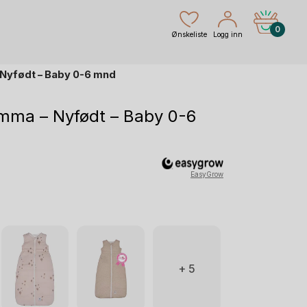
0
Ønskeliste
Logg inn
 Nyfødt – Baby 0-6 mnd
mma – Nyfødt – Baby 0-6
rende
EasyGrow
r.
+ 5