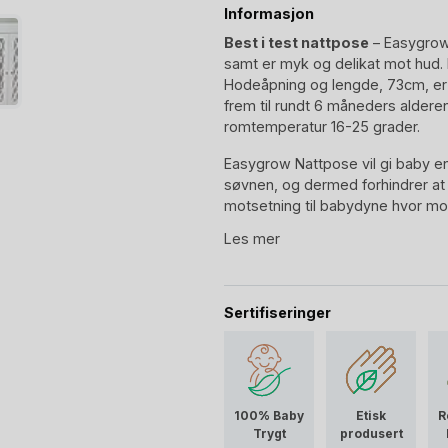
Informasjon
Best i test nattpose
– Easygrow 
samt er myk og delikat mot hud. E
Hodeåpning og lengde, 73cm, er 
frem til rundt 6 måneders aldere
romtemperatur 16-25 grader.
Easygrow Nattpose vil gi baby e
søvnen, og dermed forhindrer at 
motsetning til babydyne hvor mo
kan føre til at babydynen sklir av 
Les mer
den skal.
Riktig størrelse for nattpose e
på en lukket nattpose. Og selvfølg
Sertifiseringer
halsen. Da er det på tide å gå opp
Nattpose TOG 2 – for no
Easygrow nattpose Nigh Blomma 
kan du bruke for romtemperatur 
100% Baby
Etisk
R
Trygt
produsert
under, avhenger av romtemperatu