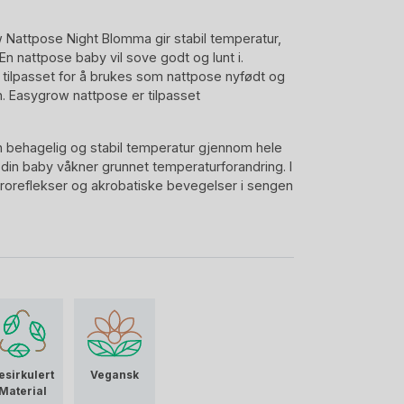
Nattpose Night Blomma gir stabil temperatur,
n nattpose baby vil sove godt og lunt i.
tilpasset for å brukes som nattpose nyfødt og
n. Easygrow nattpose er tilpasset
n behagelig og stabil temperatur gjennom hele
din baby våkner grunnet temperaturforandring. I
roreflekser og akrobatiske bevegelser i sengen
eller opp over hode, vil nattpose alltid sitte der
r om baby ikke får hode gjennom hodeåpningen
elig at det heller ikke er for stramt rundt
 til neste str, nattpose 3-18 mnd.
rdiske romtemperaturer:
har er en helårspose, nattpose TOG 2. Denne
16-25 grader. Hvilken pysjamas baby har på seg
esirkulert
Vegansk
Material
r, samt ditt barn. Les mer om nattpose
TOG