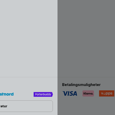
å sparke av seg ting.
Nattpose kan for mange spedbarn 
nattesøvn; Her vil vi først og fre
En dyne som baby ikke kan 
plutselig temperaturskiftet 
med beinbevegelser.
Nattpose kan fremme ro p
Følelse av å være omfavnet,
inni mammas mage. Støtter 
Det er babydyne uten risiko
Nattpose gir din baby frie ar
Betalingsmuligheter
Retur