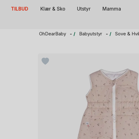
Skip
TILBUD
Klær & Sko
Utstyr
Mamma
to
content
OhDearBaby
Babyutstyr
Sove & Hvi