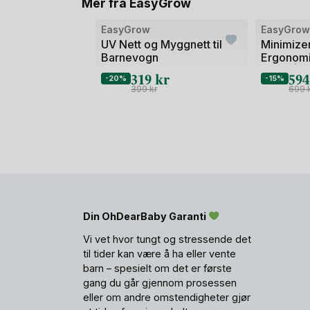
Mer fra EasyGrow
Bilde
Bilde
EasyGrow
EasyGro
1
1
UV Nett og Myggnett til
Minimizer
Barnevogn
Ergonomi
av
av
0-4år | 
319
kr
59
2
2
-20%
-15%
399
kr
699
Din OhDearBaby Garanti
Vi vet hvor tungt og stressende det
til tider kan være å ha eller vente
barn – spesielt om det er første
gang du går gjennom prosessen
eller om andre omstendigheter gjør