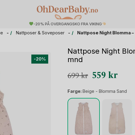
-20% PÅ OVERGANGSKO FRA VIKING
le
Nattposer & Soveposer
Nattpose Night Blomma –
Nattpose Night Blo
mnd
-20%
Opprinnelig
Nåvæ
559
kr
699
kr
pris
pris
Farge:
Beige - Blomma Sand
var:
er:
699 kr.
559 k