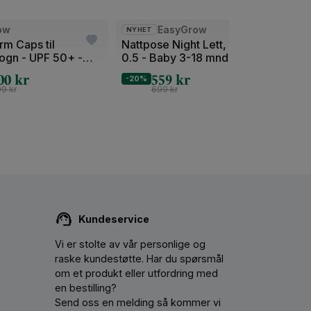
 til Best i test av foreldretesterne.
Bilde
Bilde
ow
EasyGrow
Easy
NYHET
1
1
rm Caps til
Nattpose Night Lett, TOG
Spir
 i tre størrelser:
ogn - UPF 50+ -
0.5 - Baby 3-18 mnd |
Forle
av
av
al
Vår/Sommer
00
kr
559
kr
2
2
-20%
-40%
Lengde:
99
kr
699
kr
Lengde: Baby
Nattpose
50-65 cm
73 cm
60-86 cm
85 cm
Kundeservice
80-95 cm
100 cm
Vi er stolte av vår personlige og
raske kundestøtte. Har du spørsmål
om et produkt eller utfordring med
en bestilling?
p, spesielt om du har en aktiv baby som liker
Send oss ​​en melding så kommer vi