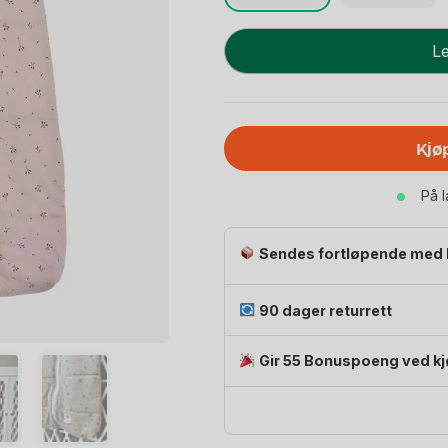
Nattpose
Le
Night
Blomma
-
Nyfødt
Kjø
-
Baby
På 
0-
6
mnd
Sendes fortløpende med 
antall
90 dager returrett
Gir 55 Bonuspoeng ved k