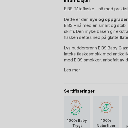
Informasjon
BIBS Tåteflaske – nå med praktisk
Dette er den
nye og oppgrader
BIBS – nå med en smart og stabi
sklifri. Den myke basen gir ekstr
flasken settes ned på glatte flate
Lys puddergrønn BIBS Baby Glass 
lateks flaskesmokk med antikolikk
med BIBS smokker, anbefalt av da
denne pakken kommer en flaskes
Les mer
for nyfødt, samt det å understøt
BIBS har brukt sin erfaring
fra 
elsker, til å utvikle den perfekt
Sertifiseringer
etterligner mammas brystvorte. M
flaske som tåteflaske til nyfødt
Selve glassflasken
er av borsi
er laget av. Dette gir deg en tåt
100% Baby
100%
erstatning, samt som er enkelt å h
Trygt
Naturfiber