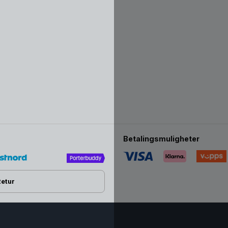
tømmes flasken, kan det hende a
en flaskesmokk som gir en raske
flaskesmokker med «
Medium Fl
Hva er borosilikatglass?
Borosilikatglass inneholder “bortr
Dette gjør borosilikatglass mer 
grunn av sine egenskaper, brukes 
6 Fordeler med Bibs 
Glassflaske.
Betalingsmuligheter
1. Laget av varme- og ildfast g
BIBS glassflasken fryser, mikrob
Retur
2. Tåler rask temperaturendri
Du kan helle kokende vann oppi e
opp, gjør det lettere å steriliser i
motsdansdyktig mot all termisk s