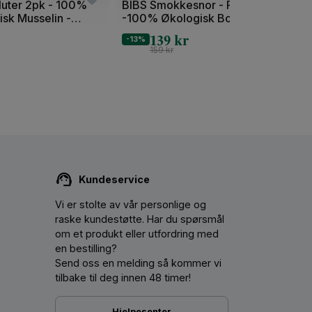
luter 2pk - 100%
BIBS Smokkesnor - Flettet
BIBS
sk Musselin -
-100% Økologisk Bomull
Rund,
139
kr
-13%
-20%
159
kr
Kundeservice
Vi er stolte av vår personlige og
raske kundestøtte. Har du spørsmål
om et produkt eller utfordring med
en bestilling?
Send oss ​​en melding så kommer vi
ige (en setning vi som mødre er ganske lei av å
tilbake til deg innen 48 timer!
by blir utålmodig og kanskje irritabel under
ig som at det tar mer enn 15-20 minutter å
Hjelpesenter