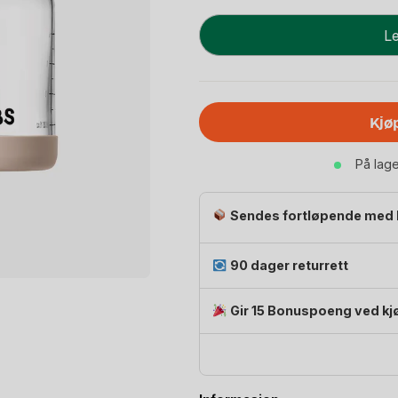
BIBS
Le
Tåteflaske
i
Glass
med
Kjø
silikonbunn
|
På lag
Komplett
Sett
-
Sendes fortløpende med 
120ml
antall
90 dager returrett
Gir 15 Bonuspoeng ved kj