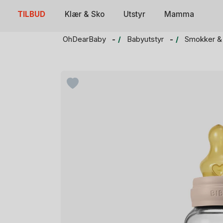
Skip
TILBUD
Klær & Sko
Utstyr
Mamma
to
content
OhDearBaby
Babyutstyr
Smokker &