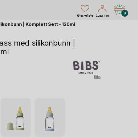
0
Ønskeliste
Logg inn
likonbunn | Komplett Sett – 120ml
lass med silikonbunn |
0ml
rende
Bibs
r.