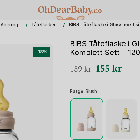
 Amming
Tåteflasker
BIBS Tåteflaske i Glass med si
BIBS Tåteflaske i G
Komplett Sett – 12
-18%
Opprinnelig
Nåvæ
155
kr
189
kr
pris
pris
var:
er:
Farge:
Blush
189 kr.
155 k