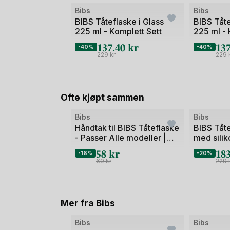
Bibs
Bibs
BIBS Tåteflaske i Glass
BIBS Tåte
225 ml - Komplett Sett
225 ml - 
137.40
kr
13
-40%
-40%
229
kr
229
Ofte kjøpt sammen
Bibs
Bibs
Håndtak til BIBS Tåteflaske
BIBS Tåte
- Passer Alle modeller |
med silik
Baby Bottle Handle
Komplett
58
kr
18
-16%
-20%
69
kr
229
Mer fra Bibs
Bibs
Bibs