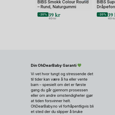
BIBS Smokk Colour Round
BIBS Sup
– Rund, Naturgummi
Dråpeform
39
kr
39
-20%
-20%
49
kr
49
k
Din OhDearBaby Garanti
Vi vet hvor tungt og stressende det
til tider kan være å ha eller vente
barn – spesielt om det er første
gang du går gjennom prosessen
eller om andre omstendigheter gjør
at tiden forsvinner helt.
OhDearBaby.no vil forhåpentligvis bli
et sted der du slipper å bruke