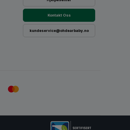
t din baby trenger en «medium-flow» tut. Altså
re drikkestrøm. Her kan du kjøpe 2stk BIBS
ow
»
Kontakt Oss
kundeservice@ohdearbaby.no
ioksid” i tillegg til den vanlige glassmassen.
holdbart og motstandsdyktig enn vanlig glass. På
borosilglass blant annet til å lage reagensrør.
Tåteflaske vs Vanlig
lass.
ølgeovn og temperaturer opp til ca 170°C
nger.
n kald BIBS tåteflaske uten at den vil sprekke
 forhold til vanlig glass! Borosilakatglass er
jokk.