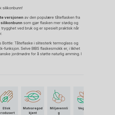
 silikonbunn!
te versjonen
av den populære tåteflasken fra
l
silikonbunn
som gjør flasken mer stødig og
a trygghet ved bruk og er spesielt praktisk når
r.
Bottle: Tåteflaske i slitesterk termoglass og
-funksjon. Selve BIBS flaskesmokk er, i likhet
nske jordmødre for å støtte naturlig amming. I
mokk med Slow Flow. Anbefalt mtp tåteflaske
te amming.
utvikling av de verdekjente smokker baby
e flaskesmokk. Hvor form, følelse og sugeteknikk
ed sin «Slow Flow» lateks tut, passer BIBS
. Les mer om selve flaskesmokken lenger ned.
likatglass, samme type glass som et reagensrør
eflaske som ikke forurenser morsmelt /
Etisk
Matvaregod
Miljøvennli
Vegansk
olde steril. Det er varme- og ildfast, tåler rask
produsert
kjent
g