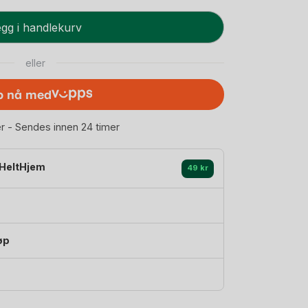
gg i handlekurv
eller
p nå med
er - Sendes innen 24 timer
HeltHjem
49 kr
øp