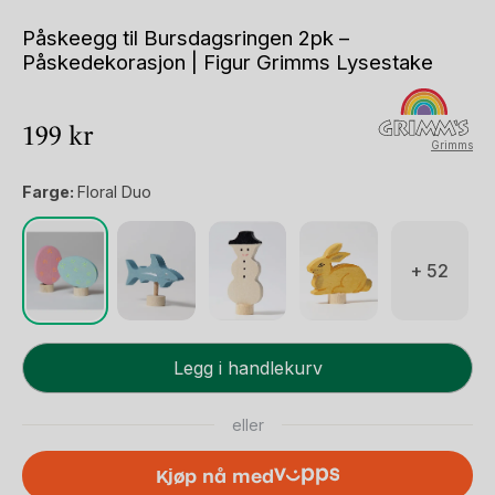
Påskeegg til Bursdagsringen 2pk –
Påskedekorasjon | Figur Grimms Lysestake
199
kr
Grimms
Farge:
Floral Duo
+ 52
Påskeegg
Legg i handlekurv
til
Bursdagsringen
eller
2pk
-
Kjøp nå med
Påskedekorasjon