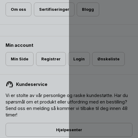
Om oss
Sertifiseringer
Blogg
Min account
Min Side
Registrer
Login
Ønskeliste
Kundeservice
Vi er stolte av vår personlige og raske kundestøtte. Har du
spørsmål om et produkt eller utfordring med en bestilling?
Send oss ​​en melding så kommer vi tilbake til deg innen 48
timer!
Hjelpesenter