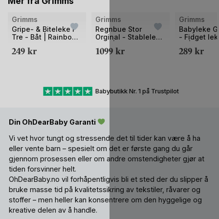
Mer fra Grimms
Bilde
Bilde
Bilde
Grimms
Grimms
Grimms
1
1
1
Gripe- & Biteleke i
Regnbue Stor
Babyleke G
Tre - Båt | Rainbow
Orginal - Stableleke
- Fidget le
av
av
av
Boat
i Tre | Montessori
0+| Rainbo
249
kr
1099
kr
289
kr
2
2
2
Leker
Grasper
Babybutikk Nr. 1 på Trustpilot
Din OhDearBaby Garanti
Vi vet hvor tungt og stressende det til tider kan være å ha
eller vente barn – spesielt om det er første gang du går
gjennom prosessen eller om andre omstendigheter gjør at
tiden forsvinner helt.
OhDearBaby.no vil forhåpentligvis bli et sted der du slipper å
bruke masse tid på kvalitetssikring av tekstiler, råvarer og
stoffer – men heller kan konsentrere om den hyggelige og
kreative delen av å handle.