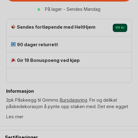
|
På lager - Sendes Mandag
Figur
Grimms
Lysestake
Sendes fortløpende med HeltHjem
49 kr
antall
90 dager returrett
Gir 19 Bonuspoeng ved kjøp
Informasjon
2pk Påskeegg til Grimms
Bursdagsring
. Fin og delikat
påskedekorasjon å pynte opp staken med. Det ene egget
er pastellrosa og det andre er pastellblått, laget i lidetre.
Les mer
Begge eggene har blomstrete dekorasjon på hver side.
Grimms påskeegg er håndlaget av Lindetre og deretter malt
Sertifiseringer
for hånd med vannbasert beis. Dekorasjon til Grimms