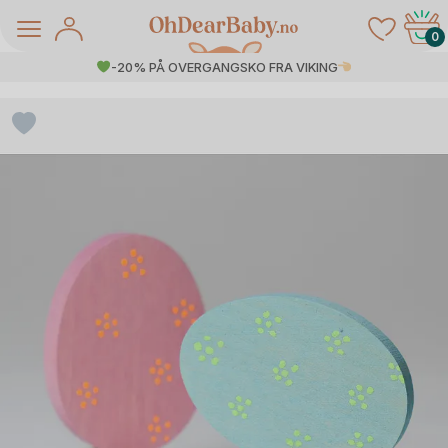
Skip
to
0
content
-20% PÅ OVERGANGSKO FRA VIKING
å Salg