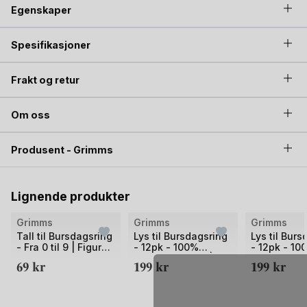
Egenskaper
Spesifikasjoner
Frakt og retur
Om oss
Produsent - Grimms
Lignende produkter
Bilde
Bilde
Bilde
Grimms
Grimms
Grimms
1
1
1
Tall til Bursdagsring
Lys til Bursdagsring
Lys til Bur
- Fra 0 til 9 | Figur
- 12pk - 100%
- 12pk - 10
av
av
av
Grimms Lysestake
Naturlig Bivoks |
Naturlig Biv
69
kr
199
kr
199
kr
2
2
2
Grimms Lysestake
Grimms Lys