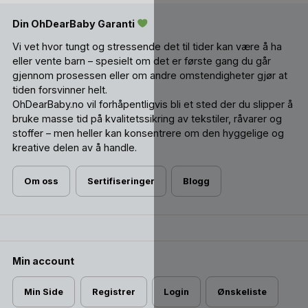
Din OhDearBaby Garanti
Vi vet hvor tungt og stressende det til tider kan være å ha
eller vente barn – spesielt om det er første gang du går
gjennom prosessen eller om andre omstendigheter gjør at
tiden forsvinner helt.
OhDearBaby.no vil forhåpentligvis bli et sted der du slipper å
bruke masse tid på kvalitetssikring av tekstiler, råvarer og
stoffer – men heller kan konsentrere om den hyggelige og
kreative delen av å handle.
Om oss
Sertifiseringer
Blogg
Min account
Min Side
Registrer
Login
Ønskeliste