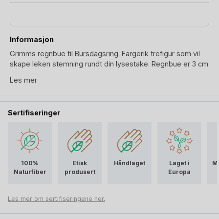
Informasjon
Grimms regnbue til
Bursdagsring
. Fargerik trefigur som vil
skape leken stemning rundt din lysestake. Regnbue er 3 cm
høy.
Les mer
Grimms regnbue er håndlaget av Lindetre og deretter malt
for hånd med vannbasert beis. Dekorasjon til Grimms
Sertifiseringer
lysestake skapt for å vare livet ut.
100%
Etisk
Håndlaget
Laget i
Mi
Naturfiber
produsert
Europa
Les mer om sertifiseringene her.