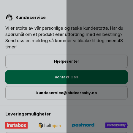
Kundeservice
Vi er stolte av vår personlige og raske kundestøtte. Har du
spørsmål om et produkt eller utfordring med en bestilling?
Send oss ​​en melding så kommer vi tilbake til deg innen 48
timer!
Hjelpesenter
Kontakt Oss
kundeservice@ohdearbaby.no
Leveringsmuligheter