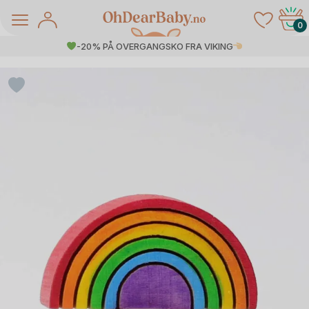
Skip
to
0
content
-20% PÅ OVERGANGSKO FRA VIKING
å Salg