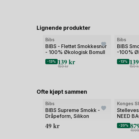
Lignende produkter
Bibs
Bibs
BIBS - Flettet Smokkesnor
BIBS Smo
- 100% Økologisk Bomull
-100% Øk
139
kr
13
-13%
-13%
159
kr
159
k
Ofte kjøpt sammen
Bilde
Bibs
Konges Sl
1
BIBS Supreme Smokk -
Stelleve
Dråpeform, Silikon
NEED B
av
49
kr
87
2
-20%
109