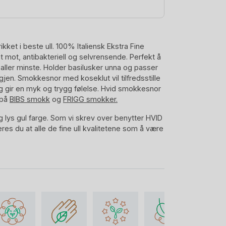
kket i beste ull. 100% Italiensk Ekstra Fine
t mot, antibakteriell og selvrensende. Perfekt å
 aller minste. Holder basilusker unna og passer
igjen. Smokkesnor med koseklut vil tilfredsstille
 gir en myk og trygg følelse. Hvid smokkesnor
 på
BIBS smokk
og
FRIGG smokker.
og lys gul farge. Som vi skrev over benytter HVID
res du at alle de fine ull kvalitetene som å være
ende og selvrensende er dermed beholdt. Den
lle fordelende til ubehandlet merinoull
her
.
an du også få som 3-i-1 Koseklut
med bamse:
lut og Bamse
nyfødt? Sjekk ut hele merinoull baby kolleksjonen
lig beste ull til nyfødt, snakker fra erfaring
Så
t Hentesett Baby i beste, naturlig Ull.