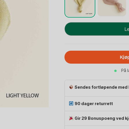
Smokkesnor
Le
med
Koseklut
-
100%
Kjø
Merino,
Ubehandlet
På 
Ull
|
Titi
Sendes fortløpende med 
antall
90 dager returrett
Gir 29 Bonuspoeng ved k