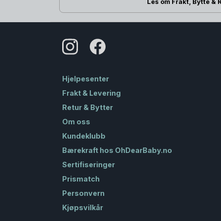
Les om Frakt, Bytte & 
Hjelpesenter
Frakt & Levering
Retur & Bytter
Om oss
Kundeklubb
Bærekraft hos OhDearBaby.no
Sertifiseringer
Prismatch
Personvern
Kjøpsvilkår