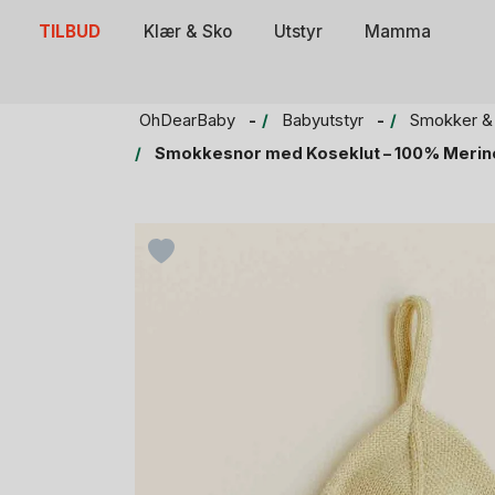
Skip
TILBUD
Klær & Sko
Utstyr
Mamma
to
content
OhDearBaby
Babyutstyr
Smokker &
Smokkesnor med Koseklut – 100% Merino, 