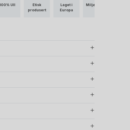
100% Ull
Etisk
Laget i
Miljøvennli
Ubehand
produsert
Europa
g
Ull