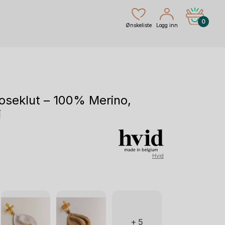
0
Ønskeliste
Logg inn
seklut – 100% Merino,
i
Hvid
+ 5