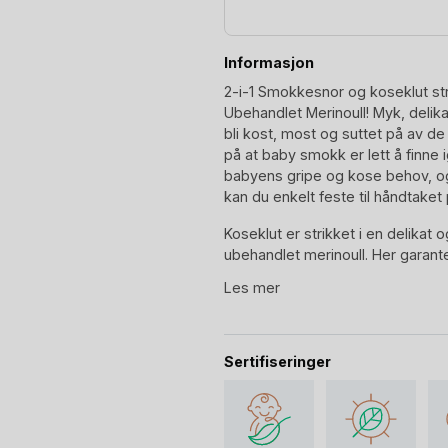
Informasjon
2-i-1 Smokkesnor og koseklut stri
Ubehandlet Merinoull! Myk, delika
bli kost, most og suttet på av de
på at baby smokk er lett å finne 
babyens gripe og kose behov, og
kan du enkelt feste til håndtaket
Koseklut er strikket i en delikat 
ubehandlet merinoull. Her garante
antibakteriell, fukt transporter
Les mer
beste baby smokkesnor! Les om a
Samme gode merinoull koseklut k
Dette er en Smokkesnor, Kosek
Sertifiseringer
På utkikk etter en unik gave til 
til Hvid og finn din favoritt! Virke
her kan du sette sammen et perfek