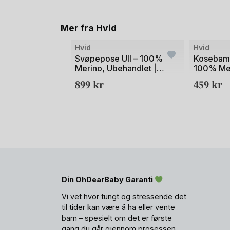
Mer fra Hvid
Bilde
Bilde
Hvid
Hvid
1
1
Svøpepose Ull – 100%
Kosebams
Merino, Ubehandlet |
100% Mer
av
av
Cocoon
Ull | Ted
899
kr
459
kr
2
2
Din OhDearBaby Garanti
Vi vet hvor tungt og stressende det
til tider kan være å ha eller vente
barn – spesielt om det er første
gang du går gjennom prosessen