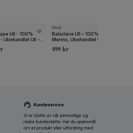
Bilde
Bilde
Hvid
Hvid
1
1
ppe Ull - 100%
Balaclava Ull – 100%
Baby
- Ubehandlet Ull -
Merino, Ubehandlet Ull |
Tykt 
av
av
Eddy
Ubeha
r
499
kr
109
2
2
Kundeservice
Vi er stolte av vår personlige og
raske kundestøtte. Har du spørsmål
om et produkt eller utfordring med