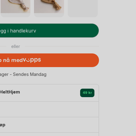
gg i handlekurv
eller
p nå med
lager - Sendes Mandag
HeltHjem
49 kr
jøp