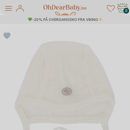
Skip
to
0
content
-20% PÅ OVERGANGSKO FRA VIKING
å Salg