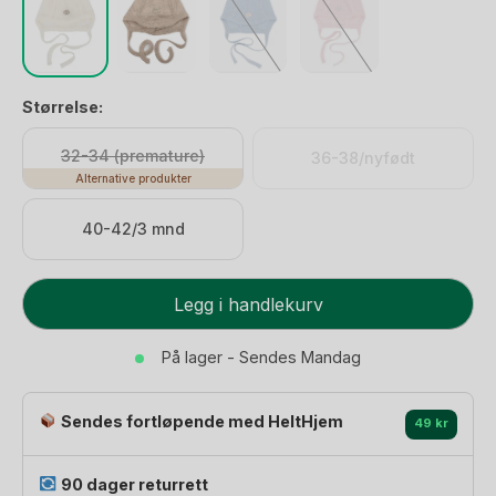
Størrelse:
32-34 (premature)
36-38/nyfødt
Alternative produkter
40-42/3 mnd
Nyfødtlue
Legg i handlekurv
Ull
-
På lager - Sendes Mandag
Tynn
Ullkvalitet
Sendes fortløpende med HeltHjem
-
49 kr
100%
Merino
90 dager returrett