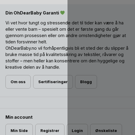
Din OhDearBaby Garanti
Vi vet hvor tungt og stressende det til tider kan være å ha
eller vente barn – spesielt om det er første gang du går
gjennom prosessen eller om andre omstendigheter gjør at
tiden forsvinner helt.
OhDearBaby.no vil forhåpentligvis bli et sted der du slipper å
bruke masse tid på kvalitetssikring av tekstiler, råvarer og
stoffer – men heller kan konsentrere om den hyggelige og
kreative delen av å handle.
Om oss
Sertifiseringer
Blogg
Min account
Min Side
Registrer
Login
Ønskeliste