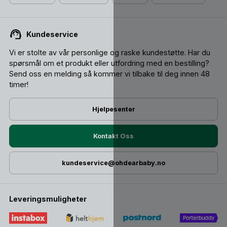
Kundeservice
Vi er stolte av vår personlige og raske kundestøtte. Har du
spørsmål om et produkt eller utfordring med en bestilling?
Send oss ​​en melding så kommer vi tilbake til deg innen 48
timer!
Hjelpesenter
Kontakt Oss
kundeservice@ohdearbaby.no
Leveringsmuligheter