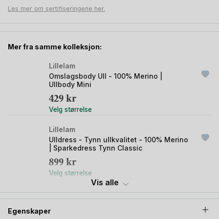
TEC behandlet Super Soft Merino.
Lillelam bruker kun topp
Les mer om sertifiseringene her.
kvalitet Woolmark ull. Ulluen vil dermed ikke nuppe, og du
kan vaske den på 40 graders ullvask.
Mer fra samme kolleksjon:
Lillelam
Omslagsbody Ull - 100% Merino |
Ullbody Mini
429
kr
Velg størrelse
Lillelam
Ulldress - Tynn ullkvalitet - 100% Merino
| Sparkedress Tynn Classic
899
kr
Velg størrelse
Vis alle
Lillelam
Ullstrømpebukse - Rib
Egenskaper
249
kr