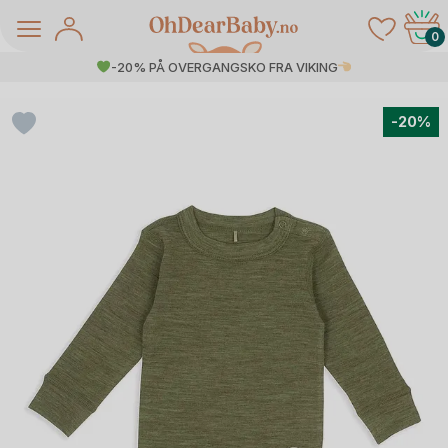
Skip
to
0
content
-20% PÅ OVERGANGSKO FRA VIKING
-20%
å Salg