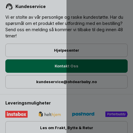
Kundeservice
Vi er stolte av vår personlige og raske kundestøtte. Har du
spørsmål om et produkt eller utfordring med en bestilling?
Send oss ​​en melding så kommer vi tilbake til deg innen 48
timer!
Hjelpesenter
Kontakt Oss
kundeservice@ohdearbaby.no
Leveringsmuligheter
Les om Frakt, Bytte & Retur