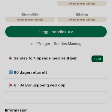
Alternative produkter
18mnd/86
92/2 år
Alternative produkter
Alternative produkter
Ullbody
Legg i handlekurv
-
Tynn
På lager - Sendes Mandag
ullkvalitet
-
Sendes fortløpende med HeltHjem
100%
49 kr
Merino
antall
90 dager returrett
Gir 34 Bonuspoeng ved kjøp
Informasjon