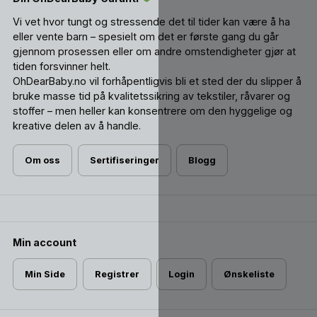
Vi vet hvor tungt og stressende det til tider kan være å ha
eller vente barn – spesielt om det er første gang du går
gjennom prosessen eller om andre omstendigheter gjør at
tiden forsvinner helt.
OhDearBaby.no vil forhåpentligvis bli et sted der du slipper å
bruke masse tid på kvalitetssikring av tekstiler, råvarer og
stoffer – men heller kan konsentrere om den hyggelige og
kreative delen av å handle.
Om oss
Sertifiseringer
Blogg
Min account
Min Side
Registrer
Login
Ønskeliste