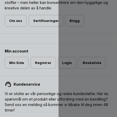
stoffer – men heller kan konsentrere om den hyggelige og
kreative delen av å handle.
Om oss
Sertifiseringer
Blogg
Min account
Min Side
Registrer
Login
Ønskeliste
Kundeservice
Vi er stolte av vår personlige og raske kundestøtte. Har du
spørsmål om et produkt eller utfordring med en bestilling?
Send oss ​​en melding så kommer vi tilbake til deg innen 48
timer!