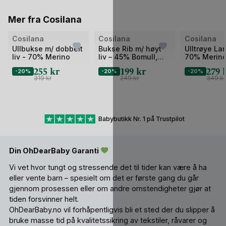
Mer fra Cosilana
Cosilana
Cosilana
Cosilana
Ullbukse m/ dobbelt
Bukse Rib m/ høyt
Ulltrøye La
liv - 70% Merino
liv – 45% Bomull,
70% Merin
35% Merino, 20%
255
kr
199
kr
279
-20%
-20%
-20%
Silke – Ubehandlet
319
kr
249
kr
349
kr
Ull
Babybutikk Nr. 1 på Trustpilot
Din OhDearBaby Garanti
Vi vet hvor tungt og stressende det til tider kan være å ha
eller vente barn – spesielt om det er første gang du går
gjennom prosessen eller om andre omstendigheter gjør at
tiden forsvinner helt.
OhDearBaby.no vil forhåpentligvis bli et sted der du slipper å
bruke masse tid på kvalitetssikring av tekstiler, råvarer og