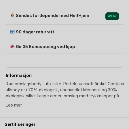
Sendes fortløpende med HeltHjem
49 kr
90 dager returrett
Gir 35 Bonuspoeng ved kjøp
Informasjon
Rød omslagsbody i ull / silke. Perfekt uansett årstid! Cosilana
ullbody er i 70% økologisk, ubehandlet Merinoull og 30%
økologisk silke. Lange armer, omslag med trykknapper på
siden og rundt hele skrittet. Body baby vil oppleve en unik
Les mer
komfort med, både med tanke på hvordan den føles mot
hud, samt under skift.
Sertifiseringer
Body’en er ensfarget, rød, i en utrolig fin rød-rød nyanse.