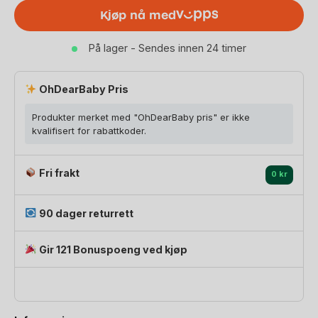
Scoot
Kjøp nå med
&
Ride
På lager - Sendes innen 24 timer
Highwaykick
1
|
OhDearBaby Pris
Barn
Produkter merket med "OhDearBaby pris" er ikke
1-
kvalifisert for rabattkoder.
5
år
Fri frakt
antall
0 kr
90 dager returrett
Gir 121 Bonuspoeng ved kjøp