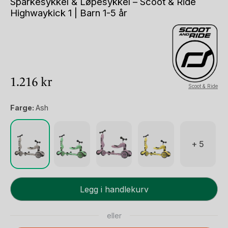
Sparkesykkel & Løpesykkel – Scoot & Ride
Highwaykick 1 | Barn 1-5 år
1.216
kr
Scoot & Ride
Farge:
Ash
+ 5
Sparkesykkel
Legg i handlekurv
&
Løpesykkel
eller
-