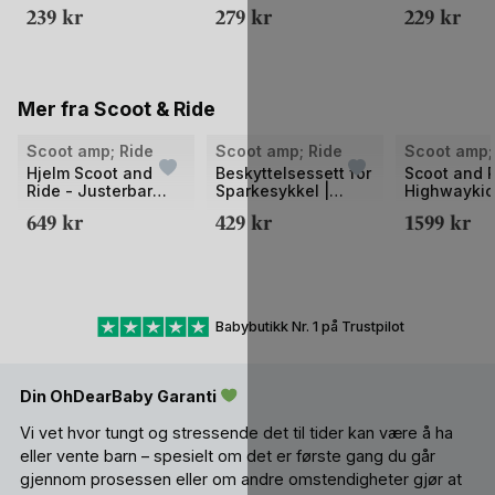
Footless Tights
m/ seler | Granny
239
kr
279
kr
229
kr
Footless Tights
Mer fra Scoot & Ride
Scoot amp; Ride
Scoot amp; Ride
Scoot amp;
Hjelm Scoot and
Beskyttelsessett for
Scoot and 
Ride - Justerbar
Sparkesykkel |
Highwaykic
Hjelm Barn 3-11 år
Albue- og
Sparkesykk
649
kr
429
kr
1599
kr
Knebeskyttelse
LEDlys i hju
5år+
Babybutikk Nr. 1 på Trustpilot
Din OhDearBaby Garanti
Vi vet hvor tungt og stressende det til tider kan være å ha
eller vente barn – spesielt om det er første gang du går
gjennom prosessen eller om andre omstendigheter gjør at