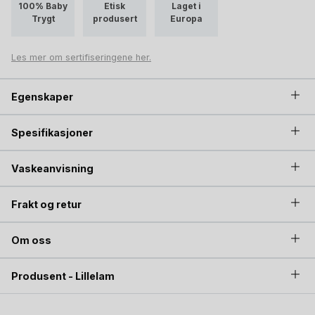
100% Baby
Etisk
Laget i
Trygt
produsert
Europa
Les mer om sertifiseringene her.
Egenskaper
Spesifikasjoner
Vaskeanvisning
Frakt og retur
Om oss
Produsent - Lillelam