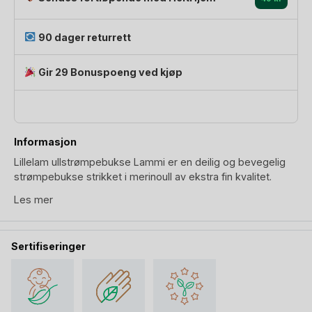
90 dager returrett
Gir 29 Bonuspoeng ved kjøp
Informasjon
Lillelam ullstrømpebukse Lammi er en deilig og bevegelig
strømpebukse strikket i merinoull av ekstra fin kvalitet.
Strømpebukse er designet med tanke på behag for baby og
Les mer
barn; høyt liv med en bred strikke øverst. For å
ullstrømpebukse mer baby- og barnevennlig med tanke på
slitasje og aktiv lek, har Lillelam valgt en ullblend av: 80%
Sertifiseringer
Super Fine Merinoull, 17% Polyamid, 3% Elastan. Polyamid er
et utrolig slitesterkt stoff, samtidig silkemykt. Denne
strømpebuksen føles ut som en varm kos.