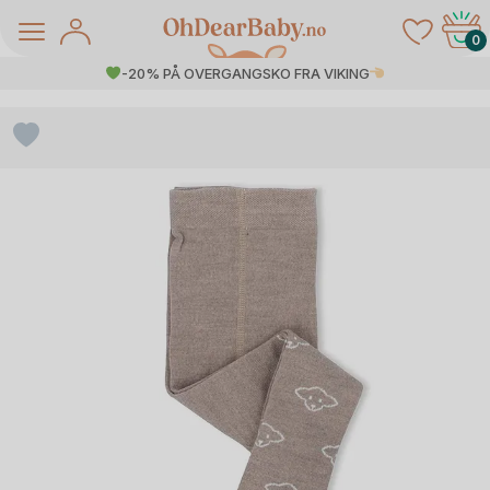
Skip
to
0
content
-20% PÅ OVERGANGSKO FRA VIKING
å Salg