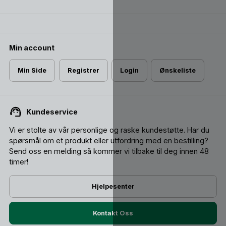
Min account
Min Side
Registrer
Login
Ønskeliste
Kundeservice
Vi er stolte av vår personlige og raske kundestøtte. Har du
spørsmål om et produkt eller utfordring med en bestilling?
Send oss ​​en melding så kommer vi tilbake til deg innen 48
timer!
Hjelpesenter
Kontakt Oss