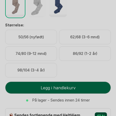
Størrelse:
50/56 (nyfødt)
62/68 (3-6 mnd)
74/80 (9-12 mnd)
86/92 (1-2 år)
98/104 (3-4 år)
Ullstrømpebukse
Legg i handlekurv
Lammi
-
På lager - Sendes innen 24 timer
Tynn
antall
Sendes fortløpende med HeltHjem
49 kr