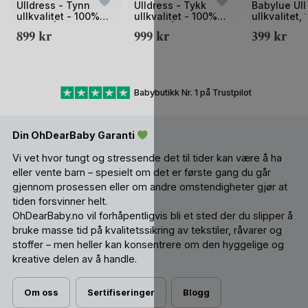
1
1
1
Ulldress - Tynn
Ulldress - Tykk
Babylue Ull
ullkvalitet - 100%
ullkvalitet - 100%
ullkvalitet,
av
av
av
Merino |
Merino |
Merino – He
899
kr
999
kr
399
kr
2
2
2
Sparkedress Tynn
Sparkedress Classic
Classic
Classic
Babybutikk Nr. 1 på Trustpilot
Din OhDearBaby Garanti
Vi vet hvor tungt og stressende det til tider kan være å ha
eller vente barn – spesielt om det er første gang du går
gjennom prosessen eller om andre omstendigheter gjør at
tiden forsvinner helt.
OhDearBaby.no vil forhåpentligvis bli et sted der du slipper å
bruke masse tid på kvalitetssikring av tekstiler, råvarer og
stoffer – men heller kan konsentrere om den hyggelige og
kreative delen av å handle.
Om oss
Sertifiseringer
Blogg