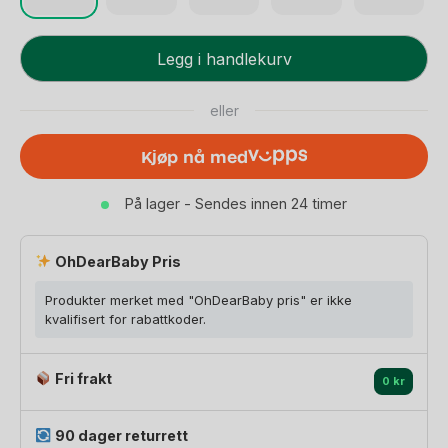
Voksi
Legg i handlekurv
Carry
Me
eller
Babylift,
Babynest
Kjøp nå med
og
Lekematte
På lager - Sendes innen 24 timer
|
Fra
nyfødt
OhDearBaby Pris
til
Produkter merket med "OhDearBaby pris" er ikke
ca
kvalifisert for rabattkoder.
6mnd
antall
Fri frakt
0 kr
90 dager returrett