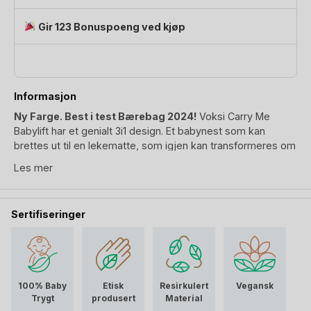
Gir 123 Bonuspoeng ved kjøp
Informasjon
Ny Farge. Best i test Bærebag 2024!
Voksi Carry Me
Babylift har et genialt 3i1 design. Et babynest som kan
brettes ut til en lekematte, som igjen kan transformeres om
til en babybærer. Og det selv om baby har sovnet under lek
Les mer
på lekematten. Ja, Voksi har virkelig gjennomtenkt designet
her! Du får til og med et trekk som festes med glidelåser
over nestet, for vindbeskyttelse ute på trilletur.
Sertifiseringer
Multifunksjonelt babyprodukt for hvile, lek, tur, og enkel
forflytning av en sovende eller hvilende baby. Her kan du
spare en del penger og miljøet mtp å heller kjøpe et produkt
istedenfor tre. Voksi Carry Me har innsidemål på 65×25 cm.
100% Baby
Etisk
Resirkulert
Vegansk
Passer alt av vognbag som er ute og går på markedet, og vil
Trygt
produsert
Material
passe til baby er rundt 6 måneder. Voksi Babylift er