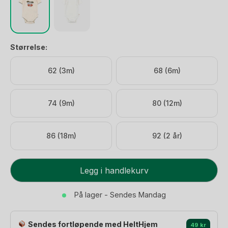
Størrelse:
62 (3m)
68 (6m)
74 (9m)
80 (12m)
86 (18m)
92 (2 år)
Body
Legg i handlekurv
Kortermet
-
På lager - Sendes Mandag
100%
Øko
Sendes fortløpende med HeltHjem
Bomull,
49 kr