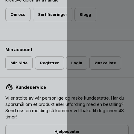
Om oss
Sertifiseringer
Blogg
Min account
Min Side
Registrer
Login
Ønskeliste
Kundeservice
Vi er stolte av vår personlige og raske kundestøtte. Har du
spørsmål om et produkt eller utfordring med en bestilling?
Send oss ​​en melding så kommer vi tilbake til deg innen 48
timer!
Hjelpesenter