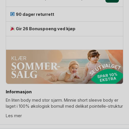
Pointelle
|
90 dager returrett
Minnie
Short
Gir 26 Bonuspoeng ved kjøp
Sleeve
Body
antall
Informasjon
En liten body med stor sjarm. Minnie short sleeve body er
laget i 100% økologisk bomull med delikat pointelle-struktur
som føles myk og pustende mot sensitiv babyhud. De fine
Les mer
muselkantene gir et nostalgisk og gjennomført uttrykk,
mens det søte kirsebærmotivet foran tilfører akkurat passe