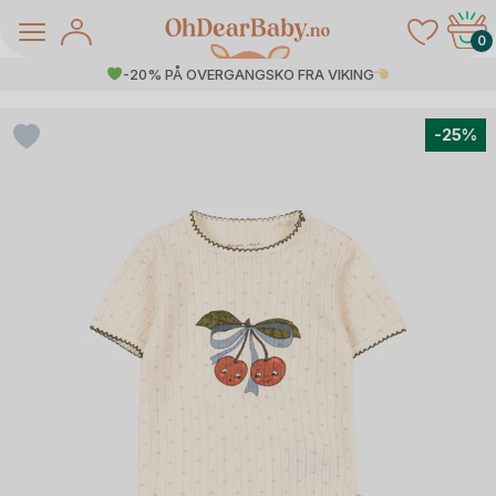
Skip
to
0
content
-20% PÅ OVERGANGSKO FRA VIKING
-25%
å Salg