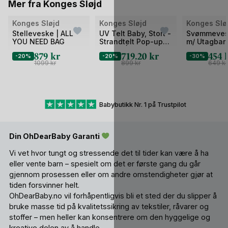
Mer fra Konges Sløjd
Bilde
Bilde
Bilde
Konges Sløjd
Konges Sløjd
Konges Slø
1
1
1
Stelleveske | ALL
UV Telt Baby, Stort -
Svømmeves
YOU NEED BAG
Strandtelt Pop-up
m/ Utagbar
av
av
av
UV50+ | 115x125 cm
flyteelement
879
kr
719.20
kr
454
2
-20%
2
-20%
2
-30%
Swim Vest
1099
kr
899
kr
649
kr
Babybutikk Nr. 1 på Trustpilot
Din OhDearBaby Garanti
Vi vet hvor tungt og stressende det til tider kan være å ha
eller vente barn – spesielt om det er første gang du går
gjennom prosessen eller om andre omstendigheter gjør at
tiden forsvinner helt.
OhDearBaby.no vil forhåpentligvis bli et sted der du slipper å
bruke masse tid på kvalitetssikring av tekstiler, råvarer og
stoffer – men heller kan konsentrere om den hyggelige og
kreative delen av å handle.