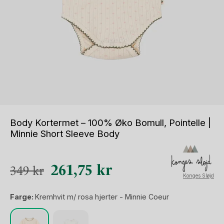
Body Kortermet – 100% Øko Bomull, Pointelle |
Minnie Short Sleeve Body
Opprinnelig
Nåværende
261,75
kr
349
kr
Konges Sløjd
pris
pris
Farge:
Kremhvit m/ rosa hjerter - Minnie Coeur
var:
er:
349 kr.
261,75 kr.