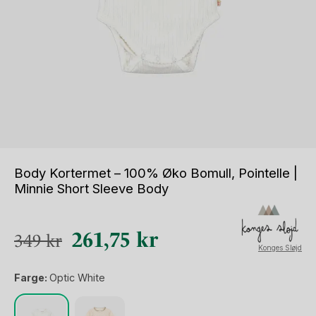
Body Kortermet – 100% Øko Bomull, Pointelle |
Minnie Short Sleeve Body
Opprinnelig
Nåværende
261,75
kr
349
kr
Konges Sløjd
pris
pris
Farge:
Optic White
var:
er:
349 kr.
261,75 kr.