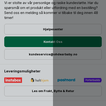
Vi er stolte av vår personlige og raske kundestøtte. Har du
spørsmål om et produkt eller utfordring med en bestilling?
Send oss ​​en melding så kommer vi tilbake til deg innen 48
timer!
Hjelpesenter
Kontakt Oss
kundeservice@ohdearbaby.no
Leveringsmuligheter
Les om Frakt, Bytte & Retur