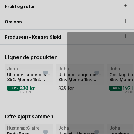
Frakt og retur
Om oss
Produsent - Konges Sløjd
Lignende produkter
Joha
Joha
Joha
Ullbody Langermet -
Ullbody Langermet -
Omslagsbod
85% Merino 15%
85% Merino 15%
85% Merino
Silke | Basic
Silke | Basic
Silke | Basi
230
kr
329
kr
197
-30%
-40%
329
kr
329
kr
Ofte kjøpt sammen
Bilde
Bilde
Bilde
Hustamp;Claire
Joha
Joha
Body Baby -
Ullpysj - Heldress
Leggings -