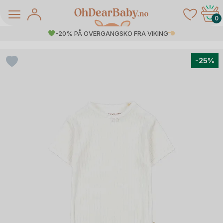
Skip
to
0
content
-20% PÅ OVERGANGSKO FRA VIKING
-25%
å Salg