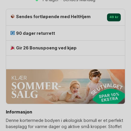
100%
Øko
Sendes fortløpende med HeltHjem
Bomull,
49 kr
Pointelle
|
90 dager returrett
Minnie
Short
Gir 26 Bonuspoeng ved kjøp
Sleeve
Body
antall
Informasjon
Denne kortermede bodyen i økologisk bomull er et perfekt
baseplagg for varme dager og aktive små kropper. Stoffet