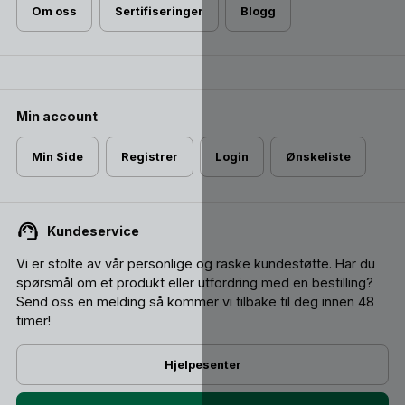
Om oss
Sertifiseringer
Blogg
Min account
Min Side
Registrer
Login
Ønskeliste
Kundeservice
Vi er stolte av vår personlige og raske kundestøtte. Har du
spørsmål om et produkt eller utfordring med en bestilling?
Send oss ​​en melding så kommer vi tilbake til deg innen 48
timer!
Hjelpesenter