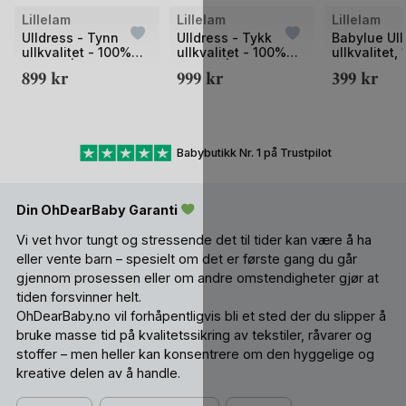
Lillelam
Lillelam
Lillelam
Ulldress - Tynn
Ulldress - Tykk
Babylue Ull
ullkvalitet - 100%
ullkvalitet - 100%
ullkvalitet,
Merino |
Merino |
Merino – He
899
kr
999
kr
399
kr
Sparkedress Tynn
Sparkedress Classic
Classic
Classic
Babybutikk Nr. 1 på Trustpilot
Din OhDearBaby Garanti
Vi vet hvor tungt og stressende det til tider kan være å ha
eller vente barn – spesielt om det er første gang du går
gjennom prosessen eller om andre omstendigheter gjør at
tiden forsvinner helt.
OhDearBaby.no vil forhåpentligvis bli et sted der du slipper å
bruke masse tid på kvalitetssikring av tekstiler, råvarer og
stoffer – men heller kan konsentrere om den hyggelige og
kreative delen av å handle.