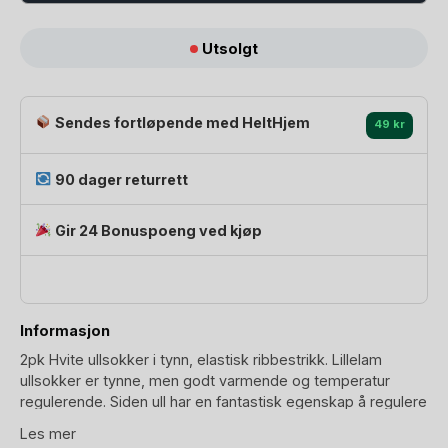
Ullsokker
Utsolgt
Baby
2pk
-
Sendes fortløpende med HeltHjem
49 kr
Merino
|
Varm,
90 dager returrett
tynn
ullsokk
Gir 24 Bonuspoeng ved kjøp
antall
Informasjon
2pk Hvite ullsokker i tynn, elastisk ribbestrikk. Lillelam
ullsokker er tynne, men godt varmende og temperatur
regulerende. Siden ull har en fantastisk egenskap å regulere
temperaturen, er tynne ullsokker like perfekte sommer som
Les mer
vinter.