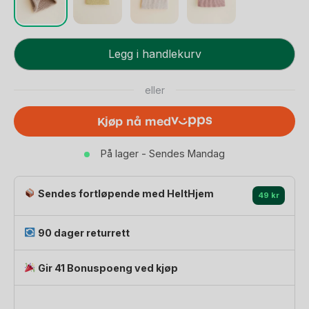
Ull
Legg i handlekurv
Beanie
Baby
eller
antall
Kjøp nå med
På lager - Sendes Mandag
Sendes fortløpende med HeltHjem
49 kr
90 dager returrett
Gir 41 Bonuspoeng ved kjøp