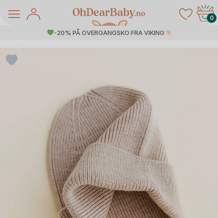
Skip
to
0
content
-20% PÅ OVERGANGSKO FRA VIKING
å Salg