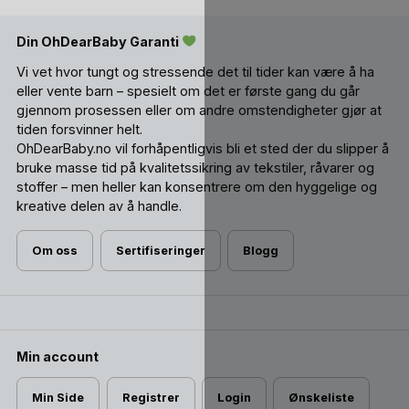
Din OhDearBaby Garanti
Vi vet hvor tungt og stressende det til tider kan være å ha
eller vente barn – spesielt om det er første gang du går
gjennom prosessen eller om andre omstendigheter gjør at
tiden forsvinner helt.
OhDearBaby.no vil forhåpentligvis bli et sted der du slipper å
bruke masse tid på kvalitetssikring av tekstiler, råvarer og
stoffer – men heller kan konsentrere om den hyggelige og
kreative delen av å handle.
Om oss
Sertifiseringer
Blogg
Min account
Min Side
Registrer
Login
Ønskeliste