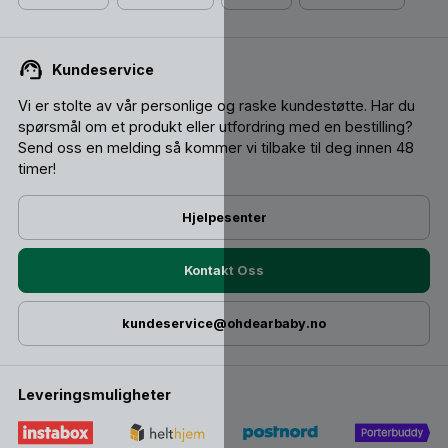
Kundeservice
Vi er stolte av vår personlige og raske kundestøtte. Har du
spørsmål om et produkt eller utfordring med en bestilling?
Send oss ​​en melding så kommer vi tilbake til deg innen 48
timer!
Hjelpesenter
Kontakt Oss
kundeservice@ohdearbaby.no
Leveringsmuligheter