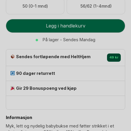
50 (0-1 mnd)
56/62 (1-4mnd)
Leggings
Legg i handlekurv
med
fot
På lager - Sendes Mandag
-
Ull
Sendes fortløpende med HeltHjem
85%,
49 kr
Silke
15%
90 dager returrett
–
Pointelle
Gir 29 Bonuspoeng ved kjøp
antall
Informasjon
Myk, lett og nydelig babybukse med føtter strikket i et