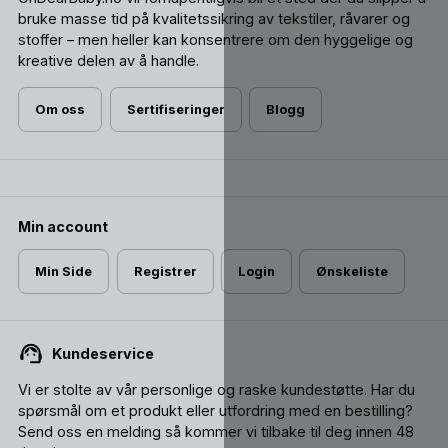
bruke masse tid på kvalitetssikring av tekstiler, råvarer og
stoffer – men heller kan konsentrere om den hyggelige og
kreative delen av å handle.
Om oss
Sertifiseringer
Blogg
Min account
Min Side
Registrer
Login
Ønskeliste
Kundeservice
Vi er stolte av vår personlige og raske kundestøtte. Har du
spørsmål om et produkt eller utfordring med en bestilling?
Send oss ​​en melding så kommer vi tilbake til deg innen 48