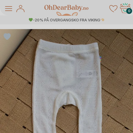
Skip
to
0
content
-20% PÅ OVERGANGSKO FRA VIKING
å Salg