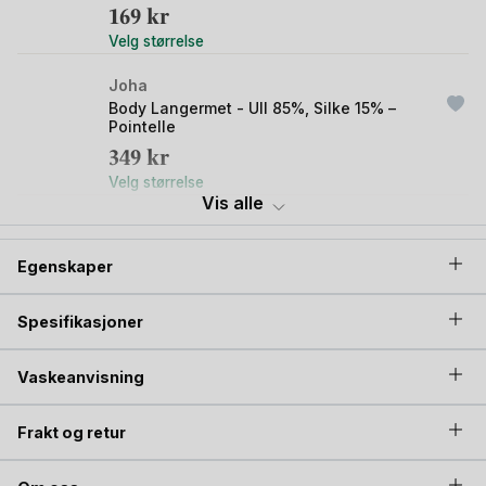
169
kr
Velg størrelse
Joha
Body Langermet - Ull 85%, Silke 15% –
Pointelle
349
kr
Velg størrelse
Vis alle
Joha
Heldress - Tynn ulldress - Ull 85%, Silke
Egenskaper
15% - Pointelle
449
kr
Spesifikasjoner
Velg størrelse
Joha
Vaskeanvisning
Leggings - Ull 85%, Silke 15% – Pointelle
349
kr
Frakt og retur
Velg størrelse