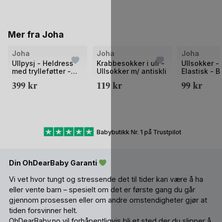
Mer fra Joha
Bilde
Bilde
Bilde
Joha
Joha
Joha
1
1
1
Ullpysj - Heldress
Krabbesokker i ull -
Ullsokker - 
med trylleføtter -
Ullsokker m/ antiskli
Elastisk - B
av
av
av
100% Merino - Rib
399
kr
119
kr
99
kr
2
2
2
Basic
Babybutikk Nr. 1 på Trustpilot
Din OhDearBaby Garanti
Vi vet hvor tungt og stressende det til tider kan være å ha
eller vente barn – spesielt om det er første gang du går
gjennom prosessen eller om andre omstendigheter gjør at
tiden forsvinner helt.
OhDearBaby.no vil forhåpentligvis bli et sted der du slipper å