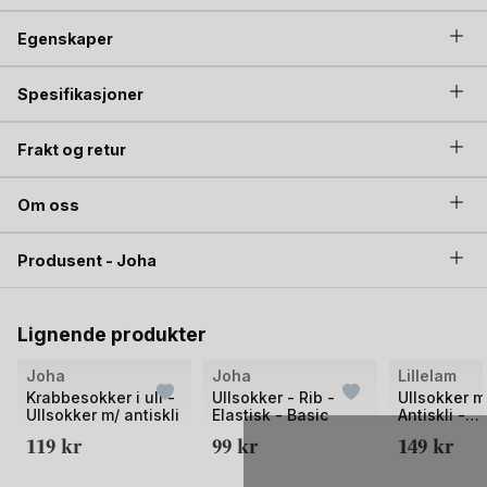
sokkelesten?!
Egenskaper
Joha ullsokker er strikket i Woolmark Woolrich-blend garn i
en lilla melert farge. Woolmark merke garanterer for øvrig
Spesifikasjoner
topp kvalitet, som garanterer at de naturlige ullkvalitetene er
bevart.
Frakt og retur
Om oss
Produsent - Joha
Lignende produkter
Bilde
Bilde
Bilde
Joha
Joha
Lillelam
1
1
1
Krabbesokker i ull -
Ullsokker - Rib -
Ullsokker 
Ullsokker m/ antiskli
Elastisk - Basic
Antiskli -
av
av
av
Krabbesokk
119
kr
99
kr
149
kr
2
2
2