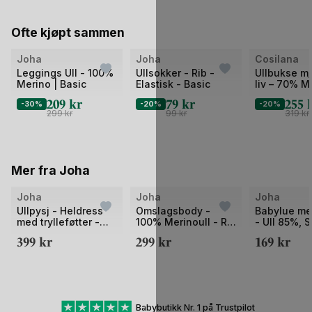
Ofte kjøpt sammen
Bilde
Joha
Joha
Cosilana
1
Leggings Ull - 100%
Ullsokker - Rib -
Ullbukse m/
Merino | Basic
Elastisk - Basic
liv – 70% M
av
30% Silke –
209
kr
79
kr
255
-30%
-20%
2
-20%
Ubehandlet
299
kr
99
kr
319
kr
Mer fra Joha
Bilde
Bilde
Bilde
Joha
Joha
Joha
1
1
1
Ullpysj - Heldress
Omslagsbody -
Babylue me
med trylleføtter -
100% Merinoull - Rib
- Ull 85%, S
av
av
av
100% Merino - Rib
- Basic
– Pointelle
399
kr
299
kr
169
kr
2
2
2
Basic
Babybutikk Nr. 1 på Trustpilot