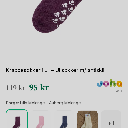
Krabbesokker i ull – Ullsokker m/ antiskli
Opprinnelig
Nåværende
95
kr
119
kr
Joha
pris
pris
Farge:
Lilla Melange - Auberg Melange
var:
er:
119 kr.
95 kr.
+ 1