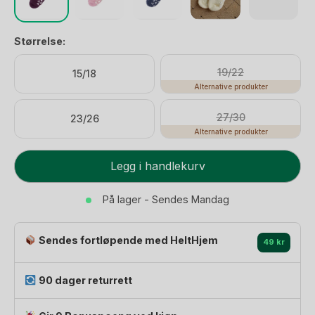
Størrelse:
19/22
15/18
Alternative produkter
27/30
23/26
Alternative produkter
Krabbesokker
Legg i handlekurv
i
ull
På lager - Sendes Mandag
-
Ullsokker
Sendes fortløpende med HeltHjem
m/
49 kr
antiskli
antall
90 dager returrett