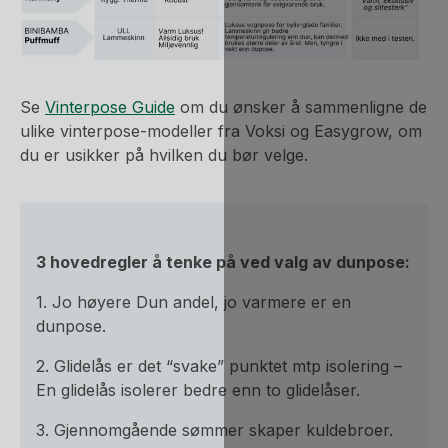
Se
Vinterpose Guide
om du ønsker å sammenligne de
ulike vinterpose-modeller fra Voksi og Easygrow, om
du er usikker på hvilken du bør velge.
3 hovedregler å tenke på ved valg av dunpose:
1. Jo høyere Dun andel, jo varmere er en
dunpose.
2. Glidelås er det “svake” punktet mtp isolering –
En glidelås isolerer bedre enn to glidelåser.
3. Gjennomgående sømmer skaper kuldebroer.