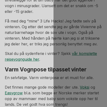
tilrettelegge for at din baby har det godt liggende i
vogn i minusgrader. Uansett om det er snakk om -5
eller -15 grader.
Få med deg “mine” 3 Life Hacks! Jeg fødte selv på
vinteren. Og etter det sendte jeg av gårde Vivienne på
naturbarnehage hvor de sov ute i vogn. Også på
vinteren. Med hånden på hjerte kan jeg si at triksene
jeg deler her, er triks jeg personlig benyttet meg av.
Skal du på sydenferie i vinter? Sjekk
vår komplette
reisevognguide her
.
Varm Vognpose tilpasset vinter
En selvfølge. Varm vinterpose er et must for alle.
Det finnes mange gode modeller der ute.
Voksi
og
Easygrow
bl.a. som begge er Norske merker startet
opp av mammaer med baby som vokste opp her til
lands. De vet godt hva som trengs!