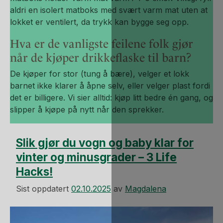
aldri en isolert matboks med svært varm mat uten at
lokket er ventilert, da trykk kan bygge seg opp.
Hva er de vanligste feilene folk gjør
når de kjøper drikkeflaske til barn?
De kjøper for stor (tung å bære), velger et lokk
barnet ikke klarer å åpne selv, eller velger plast fordi
det er billigere. Vi sier alltid: kjøp litt bedre én gang, og
slipper å kjøpe på nytt når den sprekker.
Slik gjør du vogn og baby klar for
vinter og minusgrader – 3 Life
Hacks!
Sist oppdatert
02.10.2025
av
Magdalena