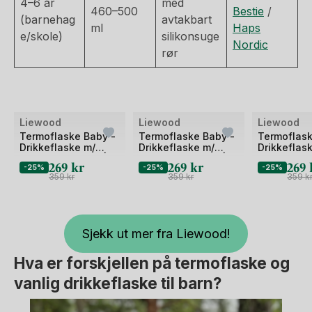
4–6 år
med
460–500
Bestie
/
(barnehag
avtakbart
ml
Haps
e/skole)
silikonsuge
Nordic
rør
Liewood
Liewood
Liewood
Termoflaske Baby -
Termoflaske Baby -
Termoflask
Drikkeflaske m/
Drikkeflaske m/
Drikkeflas
Håndtak - 250ml |
Håndtak - 250ml |
Håndtak - 
269
kr
269
kr
269
-25%
-25%
-25%
Kimmie
Kimmie
Kimmie
359
kr
359
kr
359
k
Sjekk ut mer fra Liewood!
Hva er forskjellen på termoflaske og
vanlig drikkeflaske til barn?