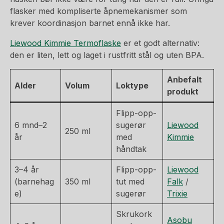
flasker med kompliserte åpnemekanismer som
krever koordinasjon barnet ennå ikke har.
Liewood Kimmie Termoflaske
er et godt alternativ:
den er liten, lett og laget i rustfritt stål og uten BPA.
Anbefalt
Alder
Volum
Loktype
produkt
Flipp-opp-
6 mnd–2
sugerør
Liewood
250 ml
år
med
Kimmie
håndtak
3–4 år
Flipp-opp-
Liewood
(barnehag
350 ml
tut med
Falk
/
e)
sugerør
Trixie
Skrukork
Asobu