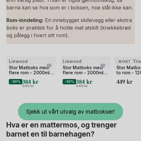
enn vanlig plast. Tritan er også gjennomsiktig, så
barna kan se hva som er i boksen, noe stål ikke kan.
Rom-inndeling:
En innebygget skillevegg eller ekstra
boks er praktisk for å holde mat atskilt (knekkebrød
og pålegg i hvert sitt rom).
Liewood
Liewood
Tri
NYHET
Stor Matboks med
Stor Matboks med
Stor Matb
flere rom - 2000ml -
flere rom - 2000ml -
to rom - 1
Nina
Nina
384
kr
384
kr
449
kr
-30%
-30%
549
kr
549
kr
Sjekk ut vårt utvalg av matbokser!
Hva er en mattermos, og trenger
barnet en til barnehagen?