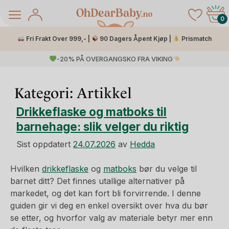
Skip
to
0
content
Fri Frakt Over 999,- |
90 Dagers Åpent Kjøp |
Prismatch
-20% PÅ OVERGANGSKO FRA VIKING
Kategori:
Artikkel
Drikkeflaske og matboks til
barnehage: slik velger du riktig
Sist oppdatert
24.07.2026
av
Hedda
å Salg
Hvilken
drikkeflaske
og
matboks
bør du velge til
barnet ditt? Det finnes utallige alternativer på
markedet, og det kan fort bli forvirrende. I denne
guiden gir vi deg en enkel oversikt over hva du bør
se etter, og hvorfor valg av materiale betyr mer enn