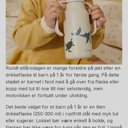
Rundt ettårsdagen er mange foreldre på jakt etter en
drikkeflaske til barn på 1 år for første gang. På dette
stadiet er barnet i ferd med å gå over fra flaske eller
kopp med tut til noe litt mer selvstendig, men
motorikken er fortsatt under utvikling.
Det beste valget for et barn på 1 år er en liten
drikkeflaske (250-300 ml) i rustfritt stål med myk tut
eller sugerør. Lokket bør være enkelt å holde, og
flasken bør ikke være for tung når den er full. Unngå