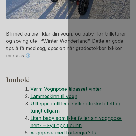
Bli med og gjør klar din vogn, og baby, for trilleturer
og soving ute i “Winter Wonderland”. Dette er gode
tips å få med seg, spesielt når gradestokker bikker
minus 5
Innhold
Varm Vognpose tilpasset vinter
Lammeskinn til vogn
Ullteppe i ullfleece eller strikket i tett og
tungt ullgarn
Liten baby som ikke fyller sin vognpose
helt? – Fyll opp i bunn
Vognpose med forlenger? La