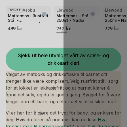
Asobu
Liewood
Liewood
NYHET
UTSOLGT
Mattermos i Rustfritt
Mattermos - Stål -
Mattermos 
Stål -
250ml - Nadja
250ml - Na
Lekkasjesikker |
499
kr
237
kr
279
kr
590ml
279
kr
Sjekk ut hele utvalget vårt av spise- og
drikkeartikler!
Valget av matboks og drikkeflaske til barnet ditt
trenger ikke være komplisert. Velg rustfritt stål, sørg
for at lokket er lekkasjefritt og at barnet klarer å
åpne det selv, og du er godt i gang. Bygget for å vare
lenger enn ett barn, og det er det vi alltid sikter mot.
Vi er her for å gjøre det trygt for baby, og enklere for
deg! Hvis du lurer på noe mer kan du lese
Hva
trenger man til barnehagestart?
. Eller
hvis du trenger