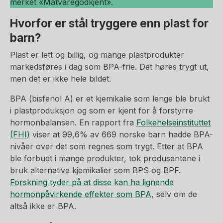
merket «Matvaregodkjent».
Hvorfor er stål tryggere enn plast for
barn?
Plast er lett og billig, og mange plastprodukter
markedsføres i dag som BPA-frie. Det høres trygt ut,
men det er ikke hele bildet.
BPA (bisfenol A) er et kjemikalie som lenge ble brukt
i plastproduksjon og som er kjent for å forstyrre
hormonbalansen. En rapport fra
Folkehelseinstituttet
(FHI)
viser at 99,6% av 669 norske barn hadde BPA-
nivåer over det som regnes som trygt. Etter at BPA
ble forbudt i mange produkter, tok produsentene i
bruk alternative kjemikalier som BPS og BPF.
Forskning tyder på at disse kan ha lignende
hormonpåvirkende effekter som BPA
, selv om de
altså ikke er BPA.