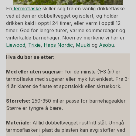
En
termoflaske
skiller seg fra en vanlig drikkeflaske
ved at den er dobbeltvegget og isolert, og holder
drikken kald i opptil 24 timer, eller varm i opptil 12
timer. God for lengre turer, varme sommerdager og
vinterkalde barnehager. Noen av merkene vi har er
Liewood
,
Trixie
,
Haps Nordic
,
Muuki
og
Asobu
.
Hva du bør se etter:
Med eller uten sugerør:
For de minste (1-3 år) er
termoflaske med sugerør eller myk tut enklest. Fra 3-
4 år klarer de fleste et sportslokk eller skruekork.
Størrelse:
250-350 ml er passe for barnehagealder.
Større er tyngre å bære.
Materiale:
Alltid dobbeltvegget rustfritt stål. Unngå
termosflasker i plast da plasten kan avgi stoffer ved