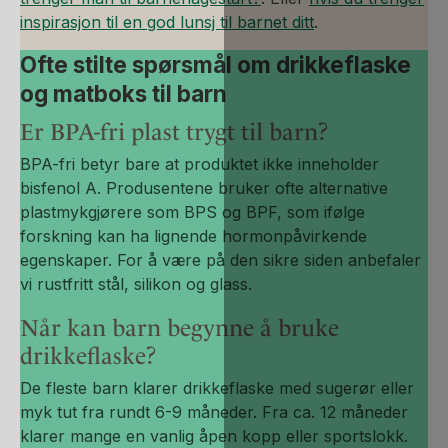
inspirasjon til en god lunsj til barnet ditt
.
Ofte stilte spørsmål om drikkeflaske
og matboks til barn
Er BPA-fri plast trygt til barn?
BPA-fri betyr bare at produktet ikke inneholder
bisfenol A. Produsentene bruker ofte alternative
plastmykgjørere som BPS og BPF, som ifølge
forskning kan ha lignende hormonpåvirkende
egenskaper. For å være på den sikre siden anbefaler
vi rustfritt stål, silikon og glass.
Når kan barn begynne å bruke
drikkeflaske?
De fleste barn klarer drikkeflaske med sugerør eller
myk tut fra rundt 6-9 måneder. Fra ca. 12 måneder
klarer mange en vanlig åpen kopp eller sportslokk.