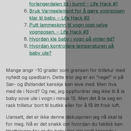
forlengerdelen bli i bunn! – Life Hack #1
Bruk Varmeelement for å gjøre vognposen
klar til baby. – Life Hack #2
Putt lammeskinn til vogn oppi selve
vognposen. – Life Hack #3
Hvordan kle baby i vogn på vinter-tid?
Hvordan kontrollere temperaturen på
baby ute?
Mange angir -10 grader som grensen for trilletur med
nyfødt og spedbarn. Dette tror jeg er en “regel” vi på
Sør- og Østlandet kanskje kan leve med. Men hva
med de i Nord? Og nei, jeg oppfordrer deg ikke til å la
baby sove ute i vogn i minus 15. Men det å ta seg en
rask trilletur bort til butikk eller for å få litt frisk luft.
Uansett, det er ikke denne diskusjonen jeg nå skal ta
for meg. Nå er det snakk om hvordan du faktisk kan