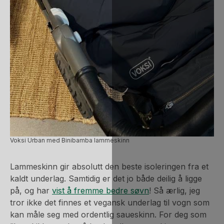
Voksi Urban med Binibamba lammeskinn
Lammeskinn gir absolutt den beste isoleringen fra et
kaldt underlag. Samtidig er det jo både deilig å ligge
på, og har
vist å fremme bedre søvn
! Så ærlig, jeg
tror ikke det finnes et vegansk underlag til vogn som
kan måle seg med ordentlig saueskinn. For deg som