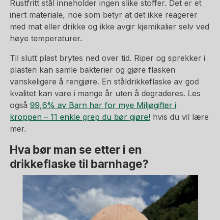
Rustfritt stål inneholder ingen slike stoffer. Det er et
inert materiale, noe som betyr at det ikke reagerer
med mat eller drikke og ikke avgir kjemikalier selv ved
høye temperaturer.
Til slutt plast brytes ned over tid. Riper og sprekker i
plasten kan samle bakterier og gjøre flasken
vanskeligere å rengjøre. En ståldrikkeflaske av god
kvalitet kan vare i mange år uten å degraderes. Les
også
99,6% av Barn har for mye Miljøgifter i
kroppen – 11 enkle grep du bør gjøre!
hvis du vil lære
mer.
Hva bør man se etter i en
drikkeflaske til barnhage?