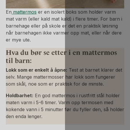
En
mattermos
er en isolert boks som holder varm
mat varm (eller kald mat kald) i flere timer. For barn i
barnehage eller på skole er det en praktisk løsning
når barnehagen ikke varmer opp mat, eller når dere
er mye ute.
Hva du bør se etter i en mattermos
til barn:
Lokk som er enkelt å åpne:
Test at barnet klarer det
selv. Mange mattermosser har lokk som fungerer
som skål, noe som er praktisk for de minste.
Holdbarhet:
En god mattermos i rustfritt stål holder
maten varm i 5-6 timer. Varm opp termosen med
kokende vann i 5 minutter før du fyller den, så holder
den enda lenger.