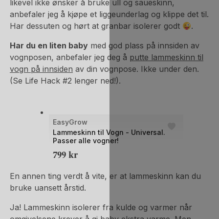
likevel ikke ønsker å bruke ull og saueskinn,
anbefaler jeg å kjøpe et liggeunderlag og klippe det til.
Har dessuten og hørt at granbar isolerer godt
.
Har du en liten baby
med god plass på innsiden av
vognposen, anbefaler jeg deg å
putte lammeskinn til
vogn på innsiden
av din vognpose. Ikke under den.
(Se Life Hack #2 lenger ned!).
EasyGrow
Lammeskinn til Vogn - Universal.
Passer alle vogner!
799
kr
En annen ting verdt å vite, er at lammeskinn kan du
bruke uansett årstid.
Ja! Lammeskinn isolerer fra kulde og varmer når