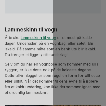
Lammeskinn til vogn
Å bruke
lammeskinn til vogn
er et must på kalde
dager. Undersiden på en vognbag, eller setet, blir
iskald. På samme måte som en benk ute blir iskald.
Du trenger et ligge- / sitteunderlag!
Selv om du har en vognpose som kommer med ull i
ryggen, er ikke dette nok på de kaldeste dagene.
Dette ull-innlegget er som regel en form for ullfleece
eller ullfilt. Når det kommer til dens evne til å isolere
fra et kaldt underlag, kan ikke det sammenlignes med
et ordentlig lammeskinn.