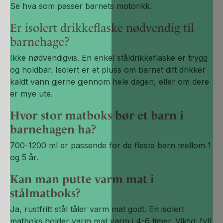
Se hva som passer barnets motorikk.
Er isolert drikkeflaske nødvendig til
barnehage?
Ikke nødvendigvis. En enkel ståldrikkeflaske er trygg
og holdbar. Isolert er et pluss om barnet ditt drikker
kaldt vann gjerne gjennom hele dagen, eller om dere
er mye ute.
Hvor stor matboks bør et barn i
barnehagen ha?
700-1200 ml er passende for de fleste barn mellom 1
og 5 år.
Kan man putte varm mat i
stålmatboks?
Ja, rustfritt stål tåler varm mat godt. En isolert
matboks holder varm mat varm i 4-6 timer. Viktig: fyll