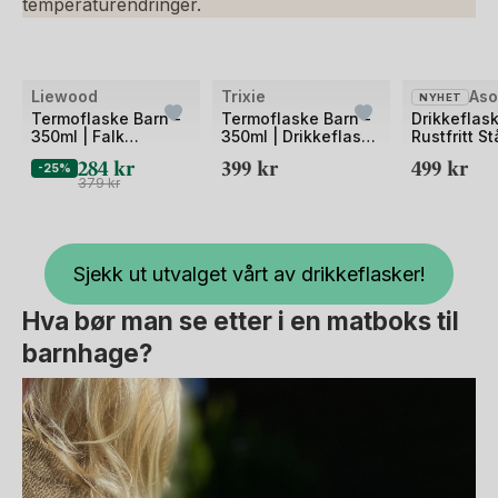
temperaturendringer.
Liewood
Trixie
As
NYHET
Termoflaske Barn -
Termoflaske Barn -
Drikkeflask
350ml | Falk
350ml | Drikkeflaske
Rustfritt St
Drikkeflaske
Medium
Varm &amp
284
kr
399
kr
499
kr
-25%
Medium
Kald | 460
379
kr
Sjekk ut utvalget vårt av drikkeflasker!
Hva bør man se etter i en matboks til
barnhage?